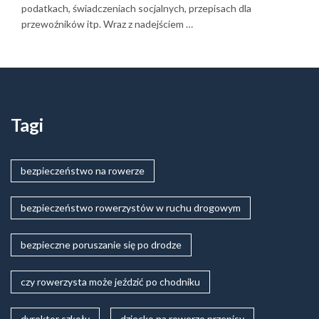
podatkach, świadczeniach socjalnych, przepisach dla
przewoźników itp. Wraz z nadejściem …
Tagi
bezpieczeństwo na rowerze
bezpieczeństwo rowerzystów w ruchu drogowym
bezpieczne poruszanie się po drodze
czy rowerzysta może jeździć po chodniku
dyrektor szkoły
dziecko na rowerze przepisy