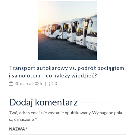
dy
O
p
Transport autokarowy vs. podróż pociągiem
i samolotem – co należy wiedzieć?
30 marca 2026
|
0
Dodaj komentarz
Twój adres email nie zostanie opublikowany.
Wymagane pola
są oznaczone
*
NAZWA
*