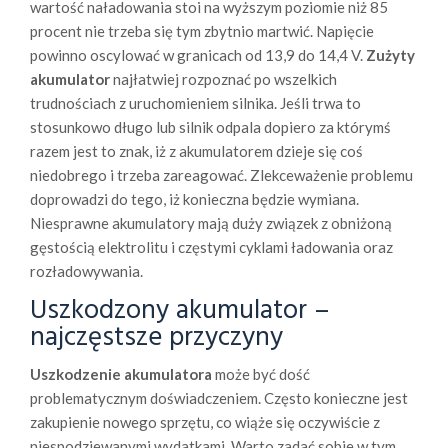
wartość naładowania stoi na wyższym poziomie niż 85
procent nie trzeba się tym zbytnio martwić. Napięcie
powinno oscylować w granicach od 13,9 do 14,4 V.
Zużyty
akumulator
najłatwiej rozpoznać po wszelkich
trudnościach z uruchomieniem silnika. Jeśli trwa to
stosunkowo długo lub silnik odpala dopiero za którymś
razem jest to znak, iż z akumulatorem dzieje się coś
niedobrego i trzeba zareagować. Zlekceważenie problemu
doprowadzi do tego, iż konieczna będzie wymiana.
Niesprawne akumulatory mają duży związek z obniżoną
gęstością elektrolitu i częstymi cyklami ładowania oraz
rozładowywania.
Uszkodzony akumulator –
najczęstsze przyczyny
Uszkodzenie akumulatora
może być dość
problematycznym doświadczeniem. Często konieczne jest
zakupienie nowego sprzętu, co wiąże się oczywiście z
niespodziewanymi wydatkami. Warto zadać sobie w tym