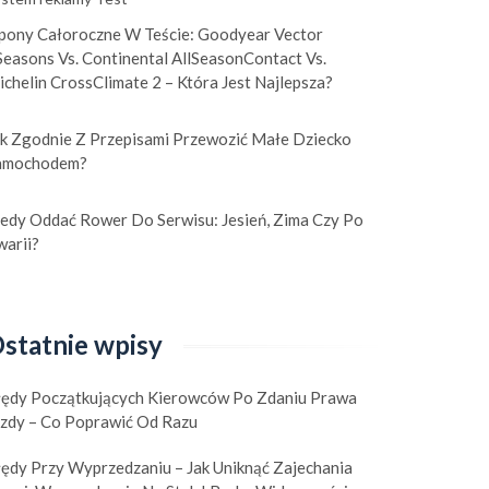
pony Całoroczne W Teście: Goodyear Vector
easons Vs. Continental AllSeasonContact Vs.
chelin CrossClimate 2 – Która Jest Najlepsza?
ak Zgodnie Z Przepisami Przewozić Małe Dziecko
amochodem?
iedy Oddać Rower Do Serwisu: Jesień, Zima Czy Po
warii?
statnie wpisy
łędy Początkujących Kierowców Po Zdaniu Prawa
azdy – Co Poprawić Od Razu
łędy Przy Wyprzedzaniu – Jak Uniknąć Zajechania