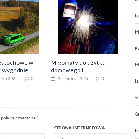
Cen
poj
L
war
8
M
K
ęstochowę w
Migomaty do użytku
M
ak wygodnie
domowego i
ć po mieście
profesjonalnego
nika 2025
|
0
20 sierpnia 2025
|
0
L
S
G
pola są oznaczone
*
STRONA INTERNETOWA
L