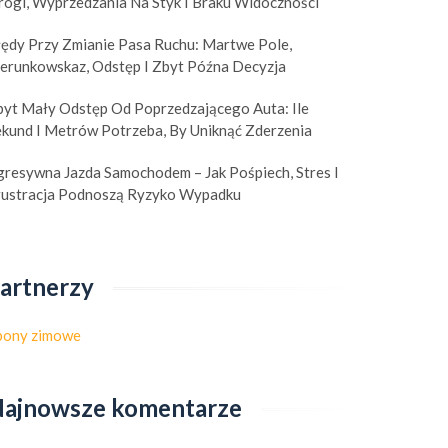
rogi, Wyprzedzania Na Styk I Braku Widoczności
łędy Przy Zmianie Pasa Ruchu: Martwe Pole,
ierunkowskaz, Odstęp I Zbyt Późna Decyzja
byt Mały Odstęp Od Poprzedzającego Auta: Ile
ekund I Metrów Potrzeba, By Uniknąć Zderzenia
gresywna Jazda Samochodem – Jak Pośpiech, Stres I
rustracja Podnoszą Ryzyko Wypadku
artnerzy
pony zimowe
ajnowsze komentarze