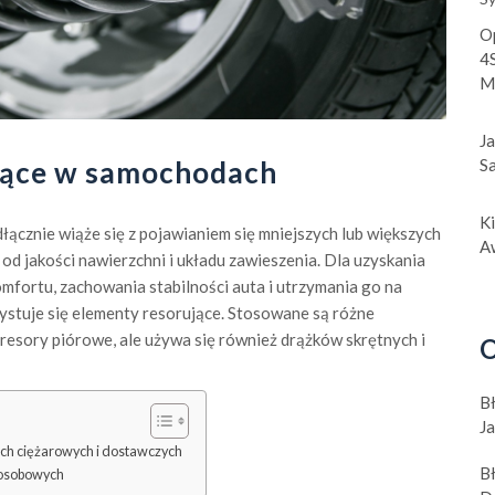
O
4S
Mi
J
jące w samochodach
S
K
łącznie wiąże się z pojawianiem się mniejszych lub większych
A
 od jakości nawierzchni i układu zawieszenia. Dla uzyskania
fortu, zachowania stabilności auta i utrzymania go na
stuje się elementy resorujące. Stosowane są różne
resory piórowe, ale używa się również drążków skrętnych i
O
B
J
ch ciężarowych i dostawczych
B
 osobowych