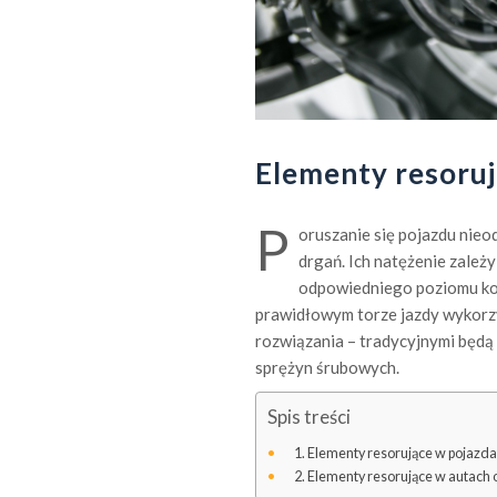
Elementy resoru
P
oruszanie się pojazdu nieod
drgań. Ich natężenie zależy
odpowiedniego poziomu kom
prawidłowym torze jazdy wykorzy
rozwiązania – tradycyjnymi będą 
sprężyn śrubowych.
Spis treści
Elementy resorujące w pojazda
Elementy resorujące w autach