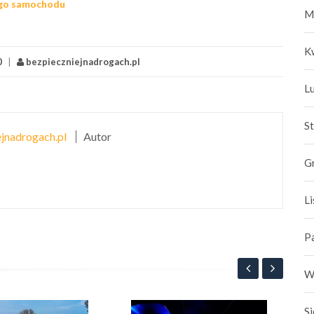
ego samochodu
M
K
0
|
bezpieczniejnadrogach.pl
L
S
jnadrogach.pl
Autor
G
L
P
W
S