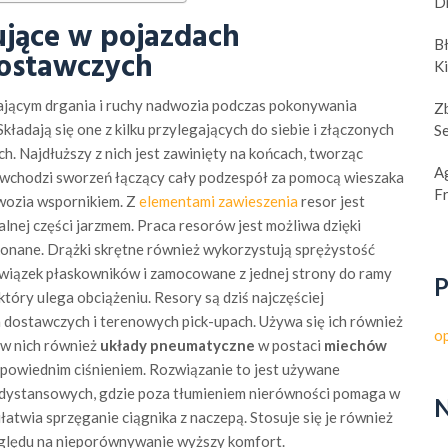
D
ujące w pojazdach
B
dostawczych
K
jącym drgania i ruchy nadwozia podczas pokonywania
Z
 Składają się one z kilku przylegających do siebie i złączonych
S
. Najdłuższy z nich jest zawinięty na końcach, tworząc
A
 wchodzi sworzeń łączący cały podzespół za pomocą wieszaka
F
wozia wspornikiem. Z
elementami zawieszenia
resor jest
nej części jarzmem. Praca resorów jest możliwa dzięki
wykonane. Drążki skrętne również wykorzystują sprężystość
b wiązek płaskowników i zamocowane z jednej strony do ramy
P
 który ulega obciążeniu. Resory są dziś najczęściej
ostawczych i terenowych pick-upach. Używa się ich również
o
 w nich również
układy pneumatyczne
w postaci
miechów
powiednim ciśnieniem. Rozwiązanie to jest używane
dystansowych, gdzie poza tłumieniem nierówności pomaga w
N
łatwia sprzęganie ciągnika z naczepą. Stosuje się je również
zględu na nieporównywanie wyższy komfort.