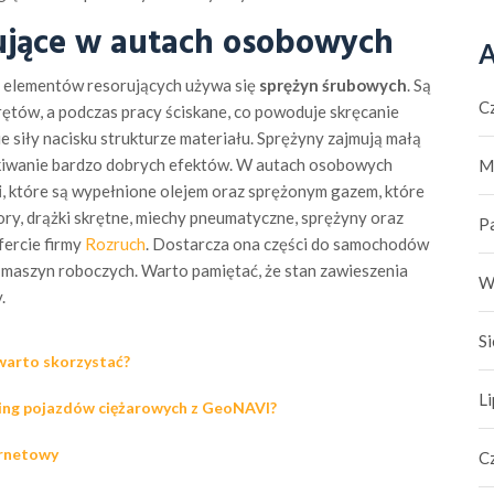
ujące w autach osobowych
A
elementów resorujących używa się
sprężyn śrubowych
. Są
C
tów, a podczas pracy ściskane, co powoduje skręcanie
e siły nacisku strukturze materiału. Sprężyny zajmują małą
yskiwanie bardzo dobrych efektów. W autach osobowych
M
i
, które są wypełnione olejem oraz sprężonym gazem, które
ry, drążki skrętne, miechy pneumatyczne, sprężyny oraz
P
ercie firmy
Rozruch
. Dostarcza ona części do samochodów
 maszyn roboczych. Warto pamiętać, że stan zawieszenia
W
.
S
 warto skorzystać?
L
ring pojazdów ciężarowych z GeoNAVI?
ernetowy
C