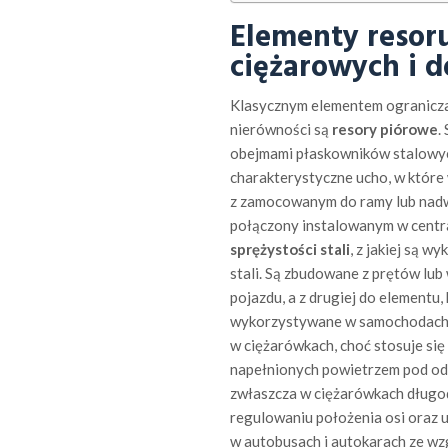
Elementy resor
ciężarowych i 
Klasycznym elementem ogranicza
nierówności są
resory piórowe
.
obejmami płaskowników stalowych
charakterystyczne ucho, w które
z zamocowanym do ramy lub nad
połączony instalowanym w central
sprężystości stali
, z jakiej są 
stali. Są zbudowane z prętów lu
pojazdu, a z drugiej do elementu,
wykorzystywane w samochodach d
w ciężarówkach, choć stosuje się
napełnionych powietrzem pod od
zwłaszcza w ciężarówkach długo
regulowaniu położenia osi oraz u
w autobusach i autokarach ze w