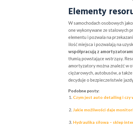
Elementy resor
W samochodach osobowych jako 
one wykonywane ze stalowych prę
elementu i pozwala na przekazani
ilość miejsca i pozwalają na uz
współpracują z amortyzatoram
tłumią powstające wstrząsy. Reso
amortyzatory można znaleźć w of
ciężarowych, autobusów, a także
decyduje o bezpieczeństwie jazdy
Podobne posty:
Czym jest auto detailing i czy
Jakie możliwości daje monito
Hydraulika siłowa – sklep int