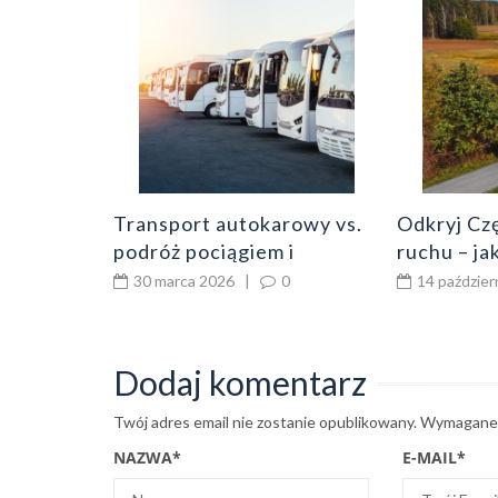
hodów –
y dla
0
Transport autokarowy vs.
Odkryj Cz
podróż pociągiem i
ruchu – j
samolotem – co należy
podróżowa
30 marca 2026
|
0
14 paździer
wiedzieć?
Dodaj komentarz
Twój adres email nie zostanie opublikowany.
Wymagane 
NAZWA
*
E-MAIL
*