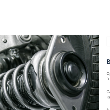
B
O
3
C
K
Sy