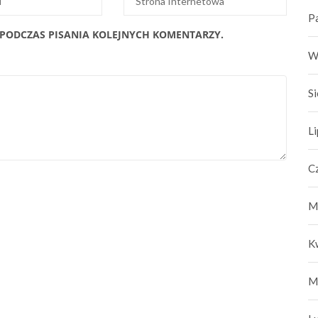
P
 PODCZAS PISANIA KOLEJNYCH KOMENTARZY.
W
S
L
C
M
K
M