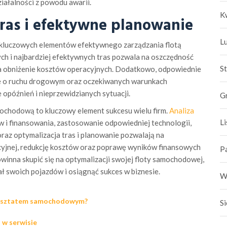
iałalności z powodu awarii.
K
tras i efektywne planowanie
L
z kluczowych elementów efektywnego zarządzania flotą
h i najbardziej efektywnych tras pozwala na oszczędność
S
ę na obniżenie kosztów operacyjnych. Dodatkowo, odpowiednie
ne o ruchu drogowym oraz oczekiwanych warunkach
opóźnień i nieprzewidzianych sytuacji.
G
ochodową to kluczowy element sukcesu wielu firm.
Analiza
L
 i finansowania, zastosowanie odpowiedniej technologii,
raz optymalizacja tras i planowanie pozwalają na
cyjnej, redukcję kosztów oraz poprawę wyników finansowych
P
owinna skupić się na optymalizacji swojej floty samochodowej,
ł swoich pojazdów i osiągnąć sukces w biznesie.
W
arsztatem samochodowym?
S
w serwisie