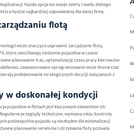
A
ksploatacji. Każda opcja ma swoje zalety i wady, dlatego
która będzie najbardziej odpowiednia dla danej firmy.
C
arządzaniu flotą
M
ologii może znacząco usprawnić zarządzanie flotą.
P
S, które umożliwiają śledzenie pojazdów w czasie
tywne planowanie tras, optymalizację czasu pracy kierowców
W
 Dodatkowo, zaawansowane oprogramowanie może dostarczać
spierają podejmowanie strategicznych decyzji związanych z
S
y w doskonałej kondycji
L
cja pojazdów w flotach jest kluczowym elementem ich
C
Regularne przeglądy techniczne, wymiana oleju, kontrola
ych podzespołów pojazdu są niezbędne dla minimalizacji
M
ktywne planowanie serwisów i utrzymania floty pozwala