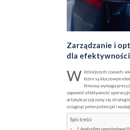
Zarządzanie i op
dla efektywności
W
dzisiejszych czasach, w
które są kluczowym elem
firmową wymaga precyzy
zapewnić efektywność operacyjną
artykule przyjrzymy się strateg
osiągnąć pełen potencjał i wyda
Spis treści
Analiza floty samochodowej: 