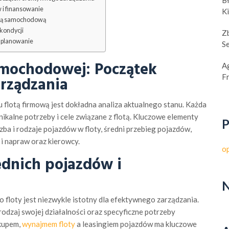
B
i finansowanie
K
otą samochodową
 kondycji
Z
e planowanie
S
samochodowej: Początek
A
F
rządzania
 flotą firmową jest dokładna analiza aktualnego stanu. Każda
ikalne potrzeby i cele związane z flotą. Kluczowe elementy
P
iczba i rodzaje pojazdów w floty, średni przebieg pojazdów,
 i napraw oraz kierowcy.
o
dnich pojazdów i
N
floty jest niezwykle istotny dla efektywnego zarządzania.
odzaj swojej działalności oraz specyficzne potrzeby
kupem,
wynajmem floty
a leasingiem pojazdów ma kluczowe