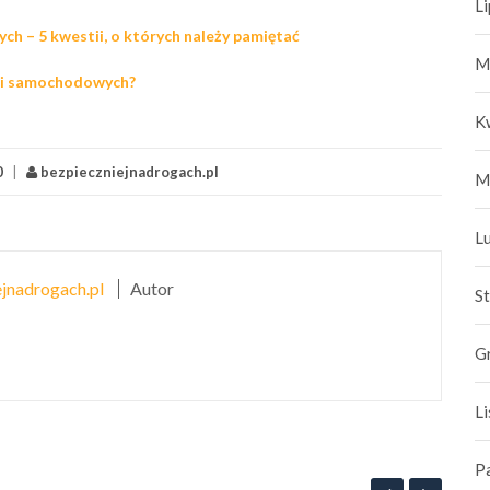
L
h – 5 kwestii, o których należy pamiętać
M
rii samochodowych?
K
0
|
bezpieczniejnadrogach.pl
M
L
jnadrogach.pl
Autor
S
G
L
P