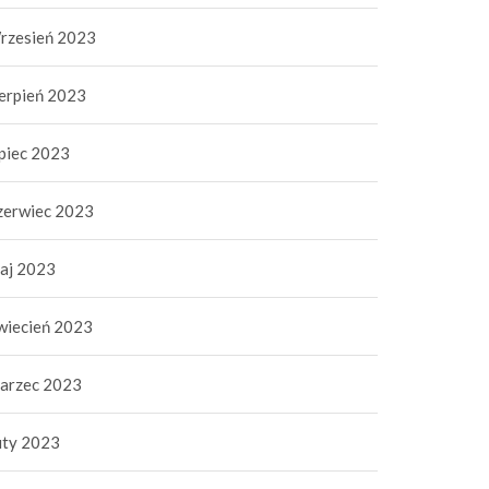
rzesień 2023
y stali a koszt kasacji
Oklejenie samochodów –
ierpień 2023
azdu – co wpływa na
praktyczne porady dla
tość auta na złom?
początkujących
 lipca 2025
|
0
2 czerwca 2025
|
0
ipiec 2023
zerwiec 2023
aj 2023
wiecień 2023
arzec 2023
uty 2023