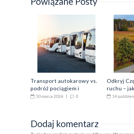
Powiązane Posty
hodów –
y dla
0
Transport autokarowy vs.
Odkryj Cz
podróż pociągiem i
ruchu – j
samolotem – co należy
podróżowa
30 marca 2026
|
0
14 paździer
wiedzieć?
Dodaj komentarz