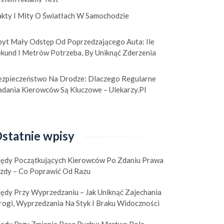
akty I Mity O Światłach W Samochodzie
byt Mały Odstęp Od Poprzedzającego Auta: Ile
ekund I Metrów Potrzeba, By Uniknąć Zderzenia
ezpieczeństwo Na Drodze: Dlaczego Regularne
adania Kierowców Są Kluczowe – Ulekarzy.pl
statnie wpisy
łędy Początkujących Kierowców Po Zdaniu Prawa
azdy – Co Poprawić Od Razu
łędy Przy Wyprzedzaniu – Jak Uniknąć Zajechania
rogi, Wyprzedzania Na Styk I Braku Widoczności