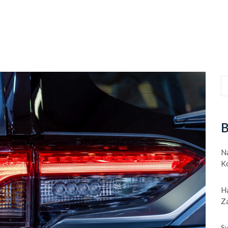
B
N
Ko
Ha
Z
Sy