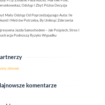
łędy Przy Zmianie Pasa Ruchu: Martwe Pole,
ierunkowskaz, Odstęp I Zbyt Późna Decyzja
byt Mały Odstęp Od Poprzedzającego Auta: Ile
ekund I Metrów Potrzeba, By Uniknąć Zderzenia
gresywna Jazda Samochodem – Jak Pośpiech, Stres I
rustracja Podnoszą Ryzyko Wypadku
artnerzy
pony zimowe
ajnowsze komentarze