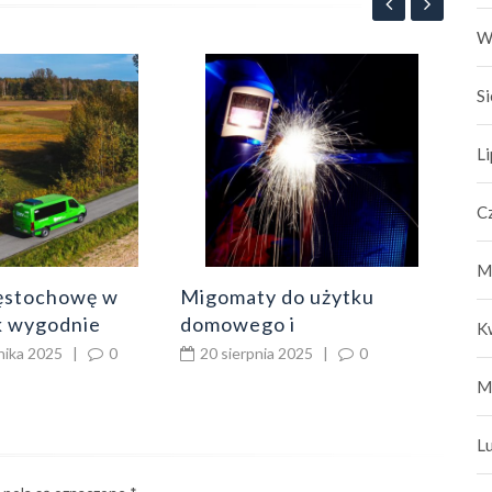
W
Cen
S
poj
war
8
L
C
M
ęstochowę w
Migomaty do użytku
ak wygodnie
domowego i
K
ć po mieście
profesjonalnego
nika 2025
|
0
20 sierpnia 2025
|
0
M
L