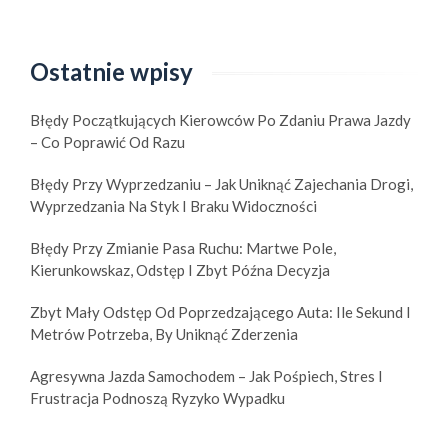
l
a
r
Ostatnie wpisy
o
w
Błędy Początkujących Kierowców Po Zdaniu Prawa Jazdy
e
– Co Poprawić Od Razu
r
z
Błędy Przy Wyprzedzaniu – Jak Uniknąć Zajechania Drogi,
y
Wyprzedzania Na Styk I Braku Widoczności
s
t
Błędy Przy Zmianie Pasa Ruchu: Martwe Pole,
ó
Kierunkowskaz, Odstęp I Zbyt Późna Decyzja
w
Zbyt Mały Odstęp Od Poprzedzającego Auta: Ile Sekund I
Metrów Potrzeba, By Uniknąć Zderzenia
Agresywna Jazda Samochodem – Jak Pośpiech, Stres I
Frustracja Podnoszą Ryzyko Wypadku