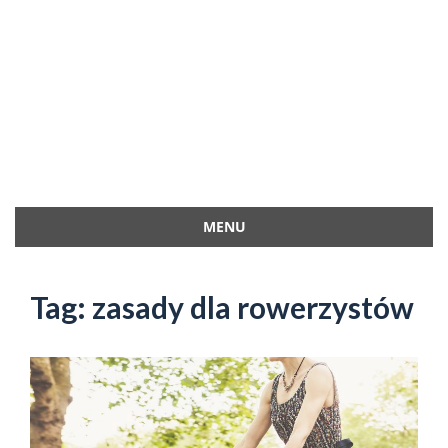
MENU
Przejdź
do
Tag:
zasady dla rowerzystów
treści