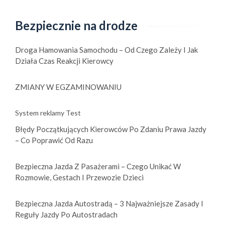
i
s
Bezpiecznie na drodze
y
r
Droga Hamowania Samochodu – Od Czego Zależy I Jak
u
Działa Czas Reakcji Kierowcy
c
h
ZMIANY W EGZAMINOWANIU
u
d
System reklamy Test
r
Błędy Początkujących Kierowców Po Zdaniu Prawa Jazdy
o
– Co Poprawić Od Razu
g
o
w
Bezpieczna Jazda Z Pasażerami – Czego Unikać W
Rozmowie, Gestach I Przewozie Dzieci
e
g
o
Bezpieczna Jazda Autostradą – 3 Najważniejsze Zasady I
d
Reguły Jazdy Po Autostradach