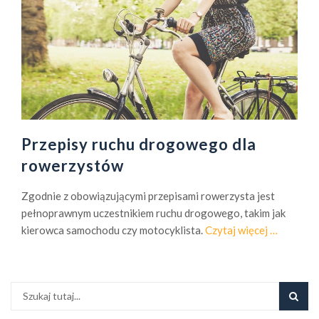
Przepisy ruchu drogowego dla
rowerzystów
Zgodnie z obowiązującymi przepisami rowerzysta jest
pełnoprawnym uczestnikiem ruchu drogowego, takim jak
o
kierowca samochodu czy motocyklista.
Czytaj więcej
…
P
r
z
e
p