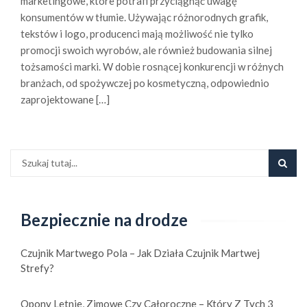
marketingowe, które potrafi przyciągnąć uwagę
a
konsumentów w tłumie. Używając różnorodnych grafik,
r
tekstów i logo, producenci mają możliwość nie tylko
z
promocji swoich wyrobów, ale również budowania silnej
y
tożsamości marki. W dobie rosnącej konkurencji w różnych
.
branżach, od spożywczej po kosmetyczną, odpowiednio
p
zaprojektowane […]
l
Bezpiecznie na drodze
Czujnik Martwego Pola – Jak Działa Czujnik Martwej
Strefy?
Opony Letnie, Zimowe Czy Całoroczne – Który Z Tych 3