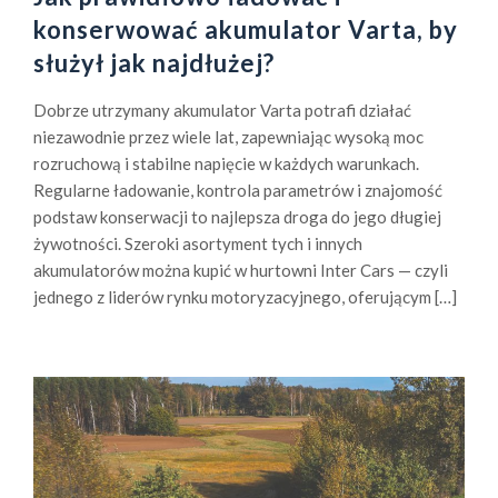
a
konserwować akumulator Varta, by
d
służył jak najdłużej?
r
o
Dobrze utrzymany akumulator Varta potrafi działać
d
niezawodnie przez wiele lat, zapewniając wysoką moc
z
rozruchową i stabilne napięcie w każdych warunkach.
e
Regularne ładowanie, kontrola parametrów i znajomość
:
podstaw konserwacji to najlepsza droga do jego długiej
D
żywotności. Szeroki asortyment tych i innych
l
akumulatorów można kupić w hurtowni Inter Cars — czyli
a
jednego z liderów rynku motoryzacyjnego, oferującym […]
c
z
e
g
o
r
e
g