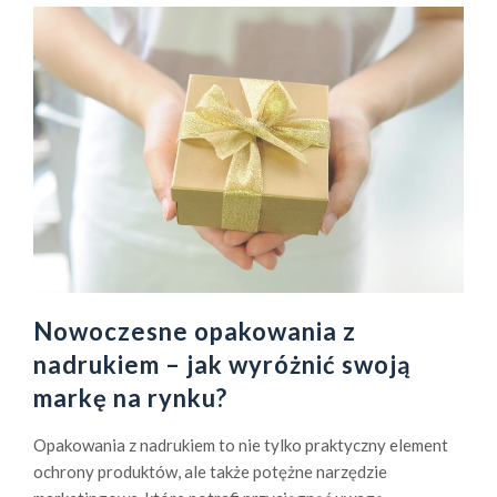
w
c
ó
w
s
ą
k
l
u
c
z
o
Nowoczesne opakowania z
w
e
nadrukiem – jak wyróżnić swoją
–
markę na rynku?
U
l
Opakowania z nadrukiem to nie tylko praktyczny element
e
ochrony produktów, ale także potężne narzędzie
k