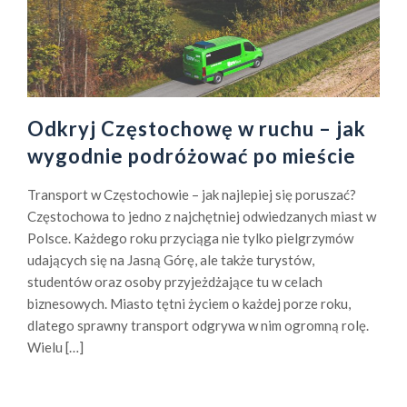
u
l
a
r
n
Odkryj Częstochowę w ruchu – jak
e
b
wygodnie podróżować po mieście
a
d
Transport w Częstochowie – jak najlepiej się poruszać?
a
Częstochowa to jedno z najchętniej odwiedzanych miast w
n
Polsce. Każdego roku przyciąga nie tylko pielgrzymów
i
udających się na Jasną Górę, ale także turystów,
a
studentów oraz osoby przyjeżdżające tu w celach
k
biznesowych. Miasto tętni życiem o każdej porze roku,
i
dlatego sprawny transport odgrywa w nim ogromną rolę.
e
Wielu […]
r
o