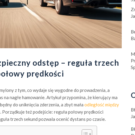
Z
J
B
B
M
pieczny odstęp – reguła trzech
Pr
S
połowy prędkości
mylony z tym, co wydaje się wygodne do prowadzenia, a
O
as na nagłe hamowanie. Artykuł przypomina, że kierujący ma
ędny do uniknięcia zderzenia, a zbyt mała
odległość między
B
i. Porządkuje też podejście: reguła połowy prędkości
J
eguła trzech sekund pozwala ocenić dystans po czasie.
B