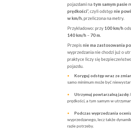
pojazdami na
tym samym pasie 
prędkości
”, czyli odstęp
nie powi
w km/h
, przeliczona na metry.
Przykładowo: przy
100 km/h
ods
140 km/h
–
70 m
.
Przepis
nie ma zastosowania p
wyprzedzania nie chodzi już o ut
praktyce liczy się bezpieczeńst
pojazdu.
Koryguj odstęp wraz ze zmia
samo minimum może być niewystarcz
Utrzymuj powtarzalną jazdę:
prędkości, a tym samym w utrzyma
Podczas wyprzedzania oceniaj
wyprzedzanego, lecz także dynamik
razie potrzeby.