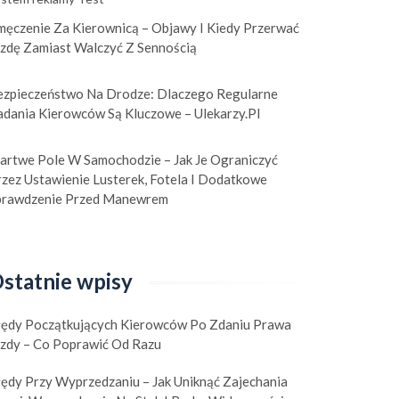
męczenie Za Kierownicą – Objawy I Kiedy Przerwać
azdę Zamiast Walczyć Z Sennością
ezpieczeństwo Na Drodze: Dlaczego Regularne
adania Kierowców Są Kluczowe – Ulekarzy.pl
artwe Pole W Samochodzie – Jak Je Ograniczyć
zez Ustawienie Lusterek, Fotela I Dodatkowe
prawdzenie Przed Manewrem
statnie wpisy
łędy Początkujących Kierowców Po Zdaniu Prawa
azdy – Co Poprawić Od Razu
łędy Przy Wyprzedzaniu – Jak Uniknąć Zajechania