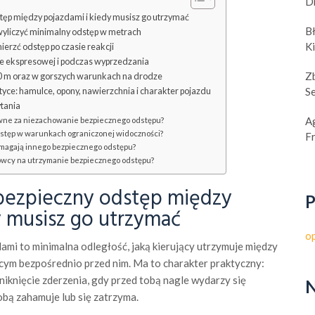
D
tęp między pojazdami i kiedy musisz go utrzymać
B
wyliczyć minimalny odstęp w metrach
K
erzć odstęp po czasie reakcji
e ekspresowej i podczas wyprzedzania
Z
0 m oraz w gorszych warunkach na drodze
S
yce: hamulce, opony, nawierzchnia i charakter pojazdu
tania
A
wne za niezachowanie bezpiecznego odstępu?
stęp w warunkach ograniczonej widoczności?
F
magają innego bezpiecznego odstępu?
owcy na utrzymanie bezpiecznego odstępu?
bezpieczny odstęp między
P
y musisz go utrzymać
o
mi to minimalna odległość, jaką kierujący utrzymuje między
ym bezpośrednio przed nim. Ma to charakter praktyczny:
uniknięcie zderzenia, gdy przed tobą nagle wydarzy się
N
obą zahamuje lub się zatrzyma.