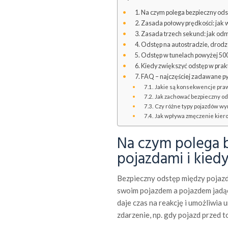
Na czym polega bezpieczny ods
Zasada połowy prędkości: jak 
Zasada trzech sekund: jak odmi
Odstęp na autostradzie, drodz
Odstęp w tunelach powyżej 50
Kiedy zwiększyć odstęp w prakt
FAQ – najczęściej zadawane py
Jakie są konsekwencje pra
Jak zachować bezpieczny od
Czy różne typy pojazdów wy
Jak wpływa zmęczenie kier
Na czym polega 
pojazdami i kied
Bezpieczny odstęp między pojazda
swoim pojazdem a pojazdem jadąc
daje czas na reakcję i umożliwia 
zdarzenie, np. gdy pojazd przed t