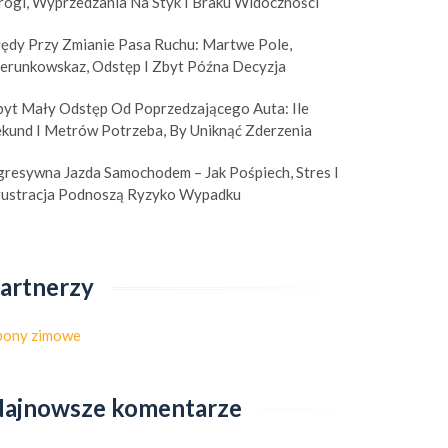
rogi, Wyprzedzania Na Styk I Braku Widoczności
łędy Przy Zmianie Pasa Ruchu: Martwe Pole,
ierunkowskaz, Odstęp I Zbyt Późna Decyzja
byt Mały Odstęp Od Poprzedzającego Auta: Ile
ekund I Metrów Potrzeba, By Uniknąć Zderzenia
gresywna Jazda Samochodem – Jak Pośpiech, Stres I
rustracja Podnoszą Ryzyko Wypadku
artnerzy
pony zimowe
ajnowsze komentarze