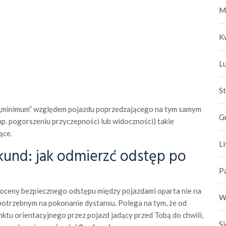
M
K
L
S
a „minimum” względem pojazdu poprzedzającego na tym samym
G
p. pogorszeniu przyczepności lub widoczności) takie
ące.
L
kund: jak odmierzć odstęp po
P
oceny bezpiecznego odstępu między pojazdami oparta nie na
W
 potrzebnym na pokonanie dystansu. Polega na tym, że od
tu orientacyjnego przez pojazd jadący przed Tobą do chwili,
S