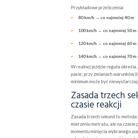
Przykładowe przeliczenia:
80 km/h
→
co najmniej 40 m
100 km/h
→
co najmniej 50 m
120 km/h
→
co najmniej 60 m
140 km/h
→
co najmniej 70 m
W realnej jeździe reguła określ
pasie; przy zmianach warunków (n
minimum może być niewystarczaj
Zasada trzech se
czasie reakcji
Zasada trzech sekund to metoda 
mierzeniu metrażu, ale na czasie
momentu minięcia wybranego punk