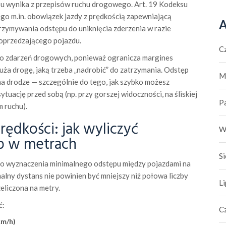
 wynika z przepisów ruchu drogowego. Art. 19 Kodeksu
o m.in. obowiązek jazdy z prędkością zapewniającą
A
zymywania odstępu do uniknięcia zderzenia w razie
oprzedzającego pojazdu.
C
ko zdarzeń drogowych, ponieważ ogranicza margines
uża drogę, jaką trzeba „nadrobić” do zatrzymania. Odstęp
M
 drodze — szczególnie do tego, jak szybko możesz
tuację przed sobą (np. przy gorszej widoczności, na śliskiej
P
 ruchu).
ędkości: jak wyliczyć
W
p w metrach
S
do wyznaczenia minimalnego odstępu między pojazdami na
alny dystans nie powinien być mniejszy niż połowa liczby
L
eliczona na metry.
ć:
C
km/h)