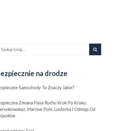
ezpiecznie na drodze
ezpieczne Samochody To Znaczy Jakie?
ezpieczna Zmiana Pasa Ruchu Krok Po Kroku:
ierunkowskaz, Martwe Pole, Lusterka I Odstęp Od
ojazdów
stem reklamy Test