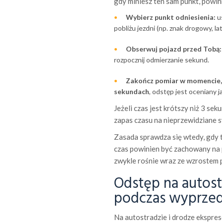
gdy miniesz ten sam punkt, powi
Wybierz punkt odniesienia:
us
pobliżu jezdni (np. znak drogowy, lat
Obserwuj pojazd przed Tobą:
rozpocznij odmierzanie sekund.
Zakończ pomiar w momencie, 
sekundach
, odstęp jest oceniany j
Jeżeli czas jest krótszy niż 3 se
zapas czasu na nieprzewidziane s
Zasada sprawdza się wtedy, gdy 
czas powinien być zachowany na p
zwykle rośnie wraz ze wzrostem 
Odstęp na autost
podczas wyprzed
Na autostradzie i drodze ekspre