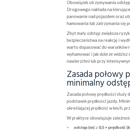
Obowiązek utrzymywania odstępu
Drogowego nakłada na kierująceg
panowanie nad pojazdem oraz utr
hamowania lub zatrzymania się p
Zbyt mały odstęp zwiększa ryzy
bezpieczeństwa na reakcję i wydł
warto dopasować do warunków na
wyhamować i jak dobrze widzisz sy
nawierzchni lub przy intensywnym
Zasada połowy pr
minimalny odstę
Zasada połowy prędkości służy 
podstawie prędkości jazdy. Minim
określającej prędkość w km/h, prz
W praktyce obowiązuje zależnoś
odstęp (m) ≥ 0,5 × prędkość (