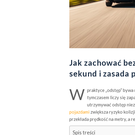
Jak zachować bez
sekund i zasada 
W
praktyce „odstęp” bywa 
tymczasem liczy się zap
utrzymywać odstęp niezb
pojazdami
zwiększa ryzyko kolizj
przekłada prędkość na metry, a r
Spis treści