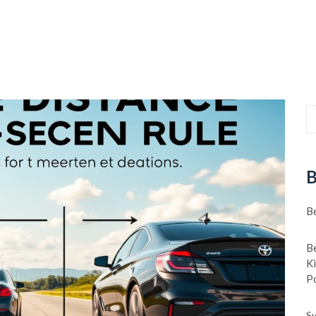
B
B
B
K
P
Sy