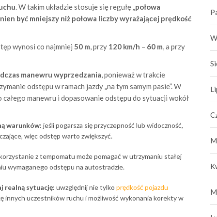
ruchu
. W takim układzie stosuje się regułę „
połowa
P
nien być mniejszy niż połowa liczby wyrażającej prędkość
W
tęp wynosi co najmniej
50 m
, przy
120 km/h
–
60 m
, a przy
S
odczas manewru wyprzedzania
, ponieważ w trakcie
rzymanie odstępu w ramach jazdy „na tym samym pasie”. W
L
wo całego manewru i dopasowanie odstępu do sytuacji wokół
C
ną warunków:
jeśli pogarsza się przyczepność lub widoczność,
ające, więc odstęp warto zwiększyć.
M
korzystanie z tempomatu może pomagać w utrzymaniu stałej
K
niu wymaganego odstępu na autostradzie.
 realną sytuację:
uwzględnij nie tylko
prędkość pojazdu
M
ę innych uczestników ruchu i możliwość wykonania korekty w