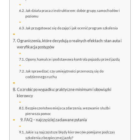
Jak działa praca z instruktorem: dobór grupy, samochodów i
poziomu
Jak przygotować się do zajęć i jak ocenić program szkolenia
Ograniczenia, które decydują o realnych efektach: stan auta i
weryfikacja postępów
Opony, hamulce i podstawowa kontrola pojazdu przed jazdą
Jak sprawdzać, czy umiejętności przenoszą się do
codziennego ruchu
Co zrobić po wypadku: praktyczne minimum i obowiązki
kierowcy
Bezpieczeństwo miejsca zdarzenia, wezwanie służb i
pierwsza pomoc
FAQ – najczęściej zadawane pytania
Jakie są najczęstsze błędy kierowców pomijane podczas
szkolenia z bezpiecznej jazdy?