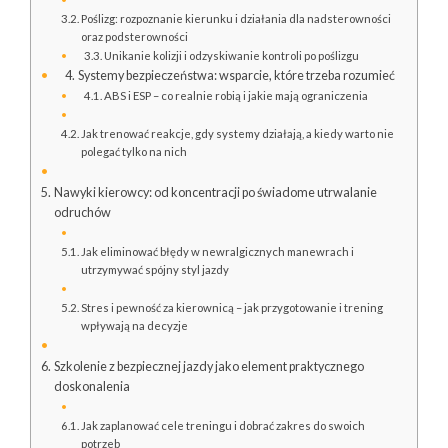
Poślizg: rozpoznanie kierunku i działania dla nadsterowności
oraz podsterowności
Unikanie kolizji i odzyskiwanie kontroli po poślizgu
Systemy bezpieczeństwa: wsparcie, które trzeba rozumieć
ABS i ESP – co realnie robią i jakie mają ograniczenia
Jak trenować reakcje, gdy systemy działają, a kiedy warto nie
polegać tylko na nich
Nawyki kierowcy: od koncentracji po świadome utrwalanie
odruchów
Jak eliminować błędy w newralgicznych manewrach i
utrzymywać spójny styl jazdy
Stres i pewność za kierownicą – jak przygotowanie i trening
wpływają na decyzje
Szkolenie z bezpiecznej jazdy jako element praktycznego
doskonalenia
Jak zaplanować cele treningu i dobrać zakres do swoich
potrzeb