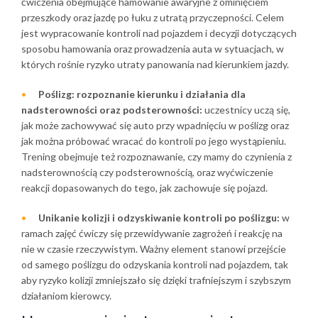
ćwiczenia obejmujące hamowanie awaryjne z ominięciem
przeszkody oraz jazdę po łuku z utratą przyczepności. Celem
jest wypracowanie kontroli nad pojazdem i decyzji dotyczących
sposobu hamowania oraz prowadzenia auta w sytuacjach, w
których rośnie ryzyko utraty panowania nad kierunkiem jazdy.
Poślizg: rozpoznanie kierunku i działania dla
nadsterowności oraz podsterowności:
uczestnicy uczą się,
jak może zachowywać się auto przy wpadnięciu w poślizg oraz
jak można próbować wracać do kontroli po jego wystąpieniu.
Trening obejmuje też rozpoznawanie, czy mamy do czynienia z
nadsterownością czy podsterownością, oraz wyćwiczenie
reakcji dopasowanych do tego, jak zachowuje się pojazd.
Unikanie kolizji i odzyskiwanie kontroli po poślizgu:
w
ramach zajęć ćwiczy się przewidywanie zagrożeń i reakcję na
nie w czasie rzeczywistym. Ważny element stanowi przejście
od samego poślizgu do odzyskania kontroli nad pojazdem, tak
aby ryzyko kolizji zmniejszało się dzięki trafniejszym i szybszym
działaniom kierowcy.