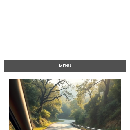
MENU
Przejdź
do
treści