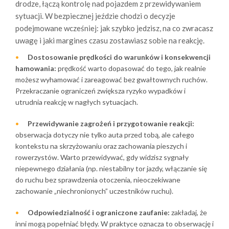
drodze, łączą kontrolę nad pojazdem z przewidywaniem
sytuacji. W bezpiecznej jeździe chodzi o decyzje
podejmowane wcześniej: jak szybko jedzisz, na co zwracasz
uwagę i jaki margines czasu zostawiasz sobie na reakcję.
Dostosowanie prędkości do warunków i konsekwencji
hamowania:
prędkość warto dopasować do tego, jak realnie
możesz wyhamować i zareagować bez gwałtownych ruchów.
Przekraczanie ograniczeń zwiększa ryzyko wypadków i
utrudnia reakcję w nagłych sytuacjach.
Przewidywanie zagrożeń i przygotowanie reakcji:
obserwacja dotyczy nie tylko auta przed tobą, ale całego
kontekstu na skrzyżowaniu oraz zachowania pieszych i
rowerzystów. Warto przewidywać, gdy widzisz sygnały
niepewnego działania (np. niestabilny tor jazdy, włączanie się
do ruchu bez sprawdzenia otoczenia, nieoczekiwane
zachowanie „niechronionych” uczestników ruchu).
Odpowiedzialność i ograniczone zaufanie:
zakładaj, że
inni mogą popełniać błędy. W praktyce oznacza to obserwację i