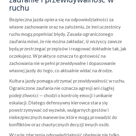
zaufanie i przewidywalność w
ruchu
Bezpieczna jazda opiera się na odpowiedzialności za
własne zachowanie oraz na założeniu, że inni uczestnicy
ruchu mogą popełniać błędy. Zasada ograniczonego
zaufania mówi, że nie można zakładać, iż wszyscy zawsze
będą przestrzegać przepisów i reagować dokładnie tak, jak
oczekujesz. W praktyce oznacza to gotowość na
zachowania nie w pełni przewidywalne i dopasowanie
własnej jazdy do tego, co aktualnie widać na drodze.
Kultura jazdy pomaga utrzymać przewidywalność w ruchu.
Ograniczone zaufania nie oznacza agresji ani ciągłej
podejrzliwości — chodzi o kontrolę emocji i unikanie
eskalacji. Dlatego defensywny kierowca stara się
powstrzymywać od wyzwisk, wulgarnych gestów i
niebezpiecznych manewrów, które mogą prowadzić do
konfliktów oraz chaotycznych decyzji innych osób.
W razie zdarzenia odpowiedzialność obejmuje nie tylko