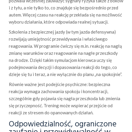
pozwala wcześniej zauważyć sygnały ryzyka także z boków
i z tyłu, a nie tylko to, co znajduje się bezpośrednio przed
autem. Więcej czasu na reakcję przekłada się na możliwość
wyboru działania, które odpowiada realnej sytuacji.
Szkolenia z bezpiecznej jazdy (w tym jazda defensywna)
rozwijają umiejętność przewidywania i właściwego
reagowania. W programie ćwiczy się m.in. reakcję na nagłą
zmianę warunków oraz reagowanie na nagłe przeszkody
na drodze. Dzięki takim symulacjom kierowca uczy się
podejmowania decyzji i dopasowania reakcji do tego, co
dzieje się tu i teraz, a nie wyłącznie do planu „na spokojnie”.
Równie ważne jest podejście psychiczne: bezpieczna
reakcja wymaga zachowania spokoju i koncentracji,
szczególnie gdy pojawia się nagła przeszkoda lub zmienia
się przyczepność. Trening może wspierać przejście od
reakcji ze stresem do opanowanych działań.
Odpowiedzialność, ograniczone