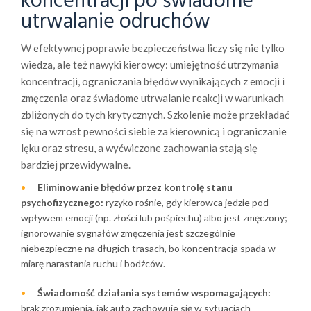
koncentracji po świadome
utrwalanie odruchów
W efektywnej poprawie bezpieczeństwa liczy się nie tylko
wiedza, ale też nawyki kierowcy: umiejętność utrzymania
koncentracji, ograniczania błędów wynikających z emocji i
zmęczenia oraz świadome utrwalanie reakcji w warunkach
zbliżonych do tych krytycznych. Szkolenie może przekładać
się na wzrost pewności siebie za kierownicą i ograniczanie
lęku oraz stresu, a wyćwiczone zachowania stają się
bardziej przewidywalne.
Eliminowanie błędów przez kontrolę stanu
psychofizycznego:
ryzyko rośnie, gdy kierowca jedzie pod
wpływem emocji (np. złości lub pośpiechu) albo jest zmęczony;
ignorowanie sygnałów zmęczenia jest szczególnie
niebezpieczne na długich trasach, bo koncentracja spada w
miarę narastania ruchu i bodźców.
Świadomość działania systemów wspomagających:
brak zrozumienia, jak auto zachowuje się w sytuacjach