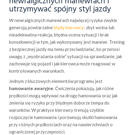
newralgicznych manewrach i
utrzymywać spójny styl jazdy
W newralgicznych manewrach najwięcej ryzyka zwykle
generują powtarzalne
błędy kierowcy
: zbyt wolna lub
nieadekwatna reakcja, błędna ocena sytuacji i brak
konsekwencji w tym, jak wykonywany jest manewr. Trening
z bezpiecznej jazdy ma temu przeciwdziałać, bo przenosi
uwagę z „wyobrażania sobie” sytuacji na sprawdzanie, jak
zachowuje się pojazd i jak kierowca może reagować w
kontrolowanych warunkach.
Jednym z kluczowych elementów programu jest
hamowanie awaryjne
. Ćwiczenia pokazują, jak różne
prędkości mogą wpływać na drogę hamowania oraz jak
zmienia się ryzyko przy błędnym doborze tempa do
warunków. W praktyce kierowcy trenują szybkie
rozpoczęcie hamowania i porównują skutki hamowania
przy różnych prędkościach oraz na nawierzchniach o
ograniczonej przyczepności.