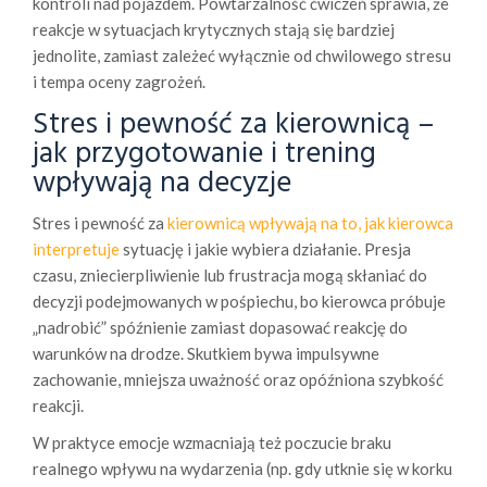
kontroli nad pojazdem. Powtarzalność ćwiczeń sprawia, że
reakcje w sytuacjach krytycznych stają się bardziej
jednolite, zamiast zależeć wyłącznie od chwilowego stresu
i tempa oceny zagrożeń.
Stres i pewność za kierownicą –
jak przygotowanie i trening
wpływają na decyzje
Stres i pewność za
kierownicą wpływają na to, jak kierowca
interpretuje
sytuację i jakie wybiera działanie. Presja
czasu, zniecierpliwienie lub frustracja mogą skłaniać do
decyzji podejmowanych w pośpiechu, bo kierowca próbuje
„nadrobić” spóźnienie zamiast dopasować reakcję do
warunków na drodze. Skutkiem bywa impulsywne
zachowanie, mniejsza uważność oraz opóźniona szybkość
reakcji.
W praktyce emocje wzmacniają też poczucie braku
realnego wpływu na wydarzenia (np. gdy utknie się w korku