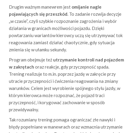
Drugim ważnym manewrem jest
omijanie nagle
pojawiających się przeszkód
. To zadanie rozwija decyzje
„w czasie”, czyli szybkie rozpoznanie zagrożenia i wybór
działania w granicach możliwości pojazdu. Dzięki
powtarzaniu wariantów kierowcy uczą się utrzymywać tok
reagowania zamiast działać chaotycznie, gdy sytuacja
zmienia się w ułamku sekundy.
Program obejmuje też
utrzymanie kontroli nad pojazdem
w zakrętach
oraz reakcje, gdy przyczepność spada.
Trening realizuje to m.in. poprzez jazdę w zakręcie przy
utracie przyczepności i ćwiczenia reagowania na zmiany
warunków. Celem jest wyrobienie spójnego stylu jazdy, w
którym kierowca może rozpoznać, że pojazd traci
przyczepność, i korygować zachowanie w sposób
przewidywalny.
Tak rozumiany trening pomaga ograniczać złe nawyki i
błędy popełniane w manewrach oraz wzmacnia utrzymanie