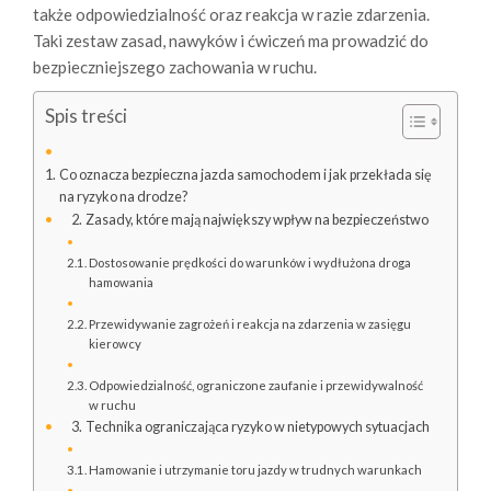
także odpowiedzialność oraz reakcja w razie zdarzenia.
Taki zestaw zasad, nawyków i ćwiczeń ma prowadzić do
bezpieczniejszego zachowania w ruchu.
Spis treści
Co oznacza bezpieczna jazda samochodem i jak przekłada się
na ryzyko na drodze?
Zasady, które mają największy wpływ na bezpieczeństwo
Dostosowanie prędkości do warunków i wydłużona droga
hamowania
Przewidywanie zagrożeń i reakcja na zdarzenia w zasięgu
kierowcy
Odpowiedzialność, ograniczone zaufanie i przewidywalność
w ruchu
Technika ograniczająca ryzyko w nietypowych sytuacjach
Hamowanie i utrzymanie toru jazdy w trudnych warunkach