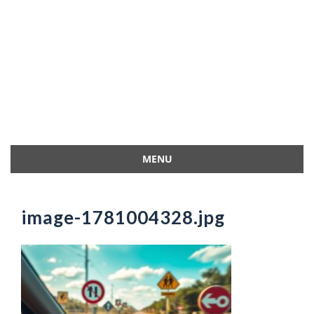
MENU
Przejdź
do
treści
image-1781004328.jpg