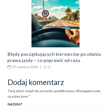
B
o
z
b
Błędy początkujących kierowców po zdaniu
prawa jazdy – co poprawić od razu
19 czerwca 2026
|
0
Dodaj komentarz
Twój adres email nie zostanie opublikowany.
Wymagane pola
są oznaczone
*
NAZWA
*