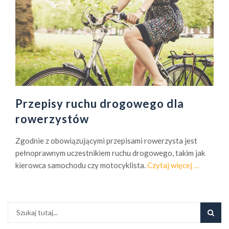
Przepisy ruchu drogowego dla
rowerzystów
Zgodnie z obowiązującymi przepisami rowerzysta jest
pełnoprawnym uczestnikiem ruchu drogowego, takim jak
o
kierowca samochodu czy motocyklista.
Czytaj więcej
…
P
r
z
e
p