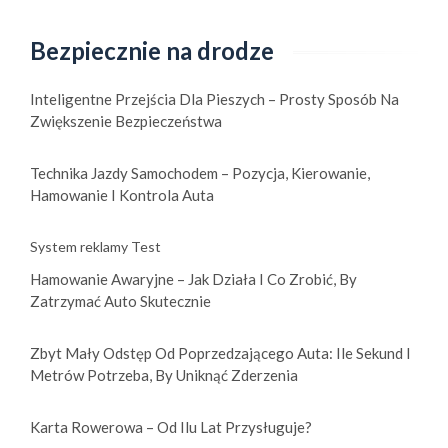
i
s
Bezpiecznie na drodze
y
r
Inteligentne Przejścia Dla Pieszych – Prosty Sposób Na
u
Zwiększenie Bezpieczeństwa
c
h
Technika Jazdy Samochodem – Pozycja, Kierowanie,
u
Hamowanie I Kontrola Auta
d
r
System reklamy Test
o
Hamowanie Awaryjne – Jak Działa I Co Zrobić, By
g
Zatrzymać Auto Skutecznie
o
w
Zbyt Mały Odstęp Od Poprzedzającego Auta: Ile Sekund I
e
Metrów Potrzeba, By Uniknąć Zderzenia
g
o
d
Karta Rowerowa – Od Ilu Lat Przysługuje?