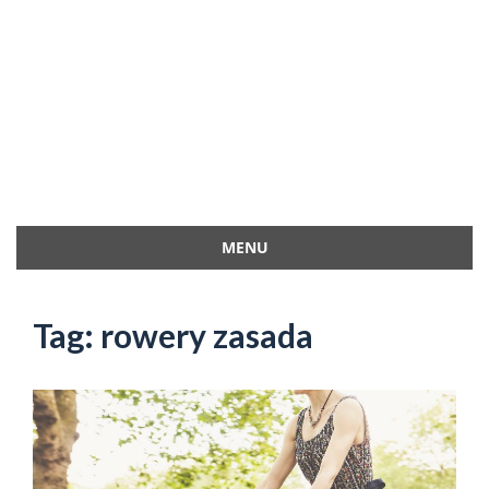
MENU
Przejdź
do
Tag:
rowery zasada
treści