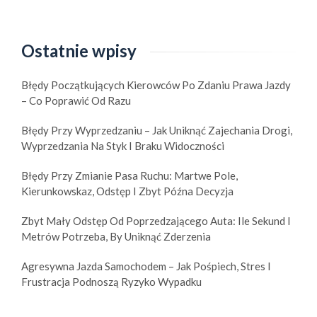
l
a
r
Ostatnie wpisy
o
w
Błędy Początkujących Kierowców Po Zdaniu Prawa Jazdy
e
– Co Poprawić Od Razu
r
z
Błędy Przy Wyprzedzaniu – Jak Uniknąć Zajechania Drogi,
y
Wyprzedzania Na Styk I Braku Widoczności
s
t
Błędy Przy Zmianie Pasa Ruchu: Martwe Pole,
ó
Kierunkowskaz, Odstęp I Zbyt Późna Decyzja
w
Zbyt Mały Odstęp Od Poprzedzającego Auta: Ile Sekund I
Metrów Potrzeba, By Uniknąć Zderzenia
Agresywna Jazda Samochodem – Jak Pośpiech, Stres I
Frustracja Podnoszą Ryzyko Wypadku