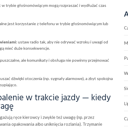
 w trybie głośnomówiącym mogą rozpraszać i wydłużać czas
A
lne jest korzystanie z telefonu w trybie głośnomówiącym lub
C
wieniami:
ustaw radio tak, aby nie odrywać wzroku i uwagi od
M
mogą mieć duże konsekwencje.
P
opuszczalne, ale komunikaty i obsługa nie powinny przejmować
W
uszać dźwięki otoczenia (np. sygnały alarmowe), a zbyt spokojna
sypiająco.
S
 palenie w trakcie jazdy — kiedy
wagę
L
angażują ręce kierowcy i zwykle też uwagę (np. przez
C
wania opakowania albo uniknięcia rozlania). Trzymanie