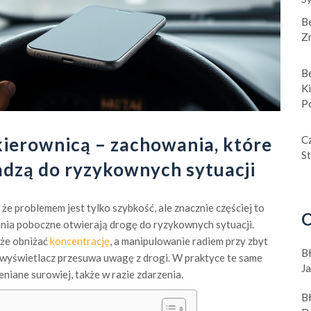
B
Z
B
K
P
kierownicą – zachowania, które
Cz
St
adzą do ryzykownych sytuacji
 że problemem jest tylko szybkość, ale znacznie częściej to
O
ania poboczne otwierają drogę do ryzykownych sytuacji.
że obniżać
koncentrację
, a manipulowanie radiem przy zbyt
B
 wyświetlacz przesuwa uwagę z drogi. W praktyce te same
J
iane surowiej, także w razie zdarzenia.
B