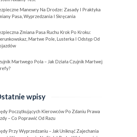
ezpieczne Manewry Na Drodze: Zasady I Praktyka
miany Pasa, Wyprzedzania I Skręcania
ezpieczna Zmiana Pasa Ruchu Krok Po Kroku:
ierunkowskaz, Martwe Pole, Lusterka I Odstęp Od
ojazdów
ujnik Martwego Pola – Jak Działa Czujnik Martwej
refy?
statnie wpisy
łędy Początkujących Kierowców Po Zdaniu Prawa
azdy – Co Poprawić Od Razu
łędy Przy Wyprzedzaniu – Jak Uniknąć Zajechania