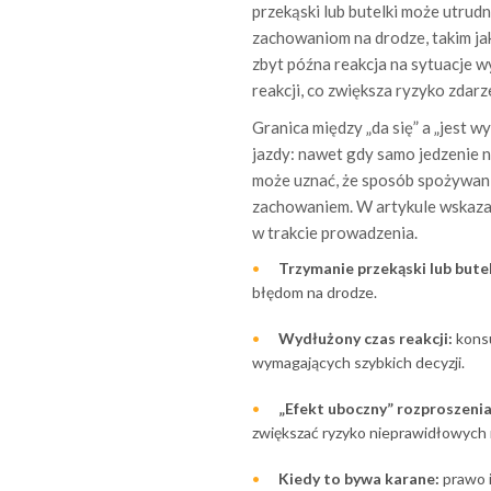
przekąski lub butelki może utru
zachowaniom na drodze, takim jak
zbyt późna reakcja na sytuacje 
reakcji, co zwiększa ryzyko zdar
Granica między „da się” a „jest 
jazdy: nawet gdy samo jedzenie ni
może uznać, że sposób spożywani
zachowaniem. W artykule wskazan
w trakcie prowadzenia.
Trzymanie przekąski lub butel
błędom na drodze.
Wydłużony czas reakcji:
konsu
wymagających szybkich decyzji.
„Efekt uboczny” rozproszenia
zwiększać ryzyko nieprawidłowych
Kiedy to bywa karane:
prawo i