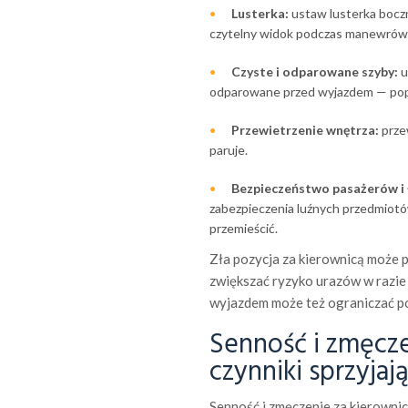
Lusterka:
ustaw lusterka boczn
czytelny widok podczas manewrów
Czyste i odparowane szyby:
u
odparowane przed wyjazdem — popr
Przewietrzenie wnętrza:
przew
paruje.
Bezpieczeństwo pasażerów i 
zabezpieczenia luźnych przedmiotó
przemieścić.
Zła pozycja za kierownicą może 
zwiększać ryzyko urazów w razie 
wyjazdem może też ograniczać po
Senność i zmęcze
czynniki sprzyjaj
Senność i zmęczenie za kierownic