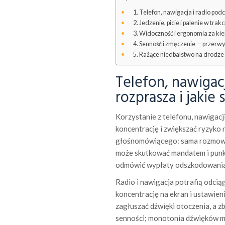
Telefon, nawigacja i radio podc
Jedzenie, picie i palenie w trak
Widoczność i ergonomia za kier
Senność i zmęczenie — przerwy, 
Rażące niedbalstwo na drodze 
Telefon, nawigacj
rozprasza i jakie 
Korzystanie z telefonu, nawigacj
koncentrację i zwiększać ryzyko 
głośnomówiącego: sama rozmowa 
może skutkować mandatem i punkt
odmówić wypłaty odszkodowania, 
Radio i nawigacja potrafią odci
koncentrację na ekran i ustawien
zagłuszać dźwięki otoczenia, a 
senności; monotonia dźwięków m