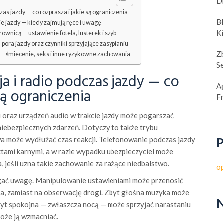
D
zas jazdy — co rozprasza i jakie są ograniczenia
B
cie jazdy — kiedy zajmują ręce i uwagę
K
ownicą — ustawienie fotela, lusterek i szyb
pora jazdy oraz czynniki sprzyjające zasypianiu
Z
— śmiecenie, seks i inne ryzykowne zachowania
S
a i radio podczas jazdy — co
A
są ograniczenia
F
i oraz urządzeń audio w trakcie jazdy może pogarszać
niebezpiecznych zdarzeń. Dotyczy to także trybu
może wydłużać czas reakcji. Telefonowanie podczas jazdy
P
ami karnymi, a w razie wypadku ubezpieczyciel może
jeśli uzna takie zachowanie za rażące niedbalstwo.
o
ągać uwagę. Manipulowanie ustawieniami może przenosić
ia, zamiast na obserwację drogi. Zbyt głośna muzyka może
N
zbyt spokojna — zwłaszcza nocą — może sprzyjać narastaniu
oże ją wzmacniać.