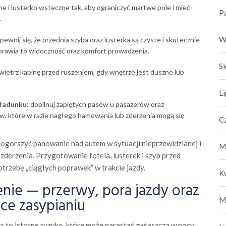
e i lusterko wsteczne tak, aby ograniczyć martwe pole i mieć
P
.
W
pewnij się, że przednia szyba oraz lusterka są czyste i skutecznie
awia to widoczność oraz komfort prowadzenia.
S
ietrz kabinę przed ruszeniem, gdy wnętrze jest duszne lub
L
ładunku:
dopilnuj zapiętych pasów u pasażerów oraz
w, które w razie nagłego hamowania lub zderzenia mogą się
C
pogorszyć panowanie nad autem w sytuacji nieprzewidzianej i
M
zderzenia. Przygotowanie fotela, lusterek i szyb przed
trzebę „ciągłych poprawek” w trakcie jazdy.
K
nie — przerwy, pora jazdy oraz
ące zasypianiu
M
ą to istotne ryzyko, które może narastać zwłaszcza w nocy