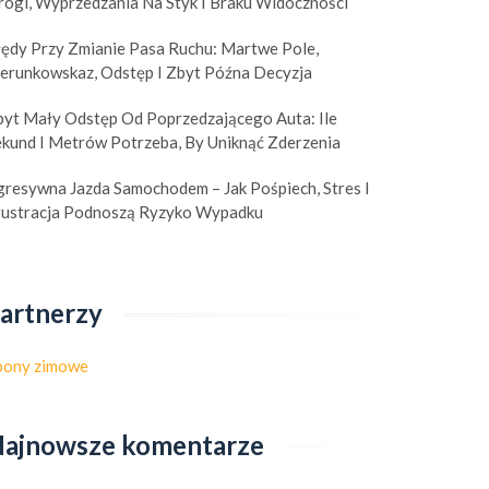
rogi, Wyprzedzania Na Styk I Braku Widoczności
łędy Przy Zmianie Pasa Ruchu: Martwe Pole,
ierunkowskaz, Odstęp I Zbyt Późna Decyzja
byt Mały Odstęp Od Poprzedzającego Auta: Ile
ekund I Metrów Potrzeba, By Uniknąć Zderzenia
gresywna Jazda Samochodem – Jak Pośpiech, Stres I
rustracja Podnoszą Ryzyko Wypadku
artnerzy
pony zimowe
ajnowsze komentarze