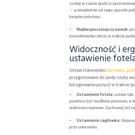
osobę w czasie jazdy (z zastrzeżen
— a niezależnie od tego sposób je
bezpieczeństwu.
Najbezpieczniejszy nawyk:
prz
poszukiwania rzeczy w trakcie jazdy
Widoczność i er
ustawienie fotela
Ustaw stanowisko
kierowcy „pod 
przygotowane do jazdy szyby wsp
korygowania pozycji w trakcie ja
Ustawienie fotela:
ustaw tak, 
powinno być możliwie pionowe, a nie
wykonasz manewr. Zachowaj też tak
Ustawienie zagłówka:
dopasuj
przy uderzeniu.