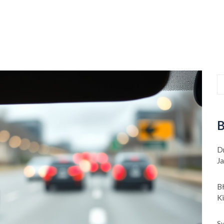
B
D
Ja
B
K
Sy