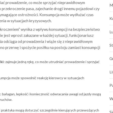
dniać prowadzenie, co może sprzyjać nieprawidłowym
M
 przekroczenie pasa, zajechanie drogi innemu pojazdowi czy
wymagające ostrożności. Konsumpcja może wydłużać czas
K
zenia w sytuacjach kryzysowych.
wykroczeniem” wynika z wpływu konsumpcji na bezpieczeństwo
L
e jest wprost zakazane w każdej sytuacji, funkcjonariusz
a odciąga od prowadzenia i wiąże się z nieprawidłowym
S
o przerwę i spożycie posiłku na postoju zamiast konsumpcji
G
ki:
zajmuje jedną rękę, co może utrudniać prowadzenie i sprzyjać
L
mpcja może spowolnić reakcję kierowcy w sytuacjach
P
:
bałagan, lepkość i konieczność odwracania uwagi od jazdy mogą
W
 ruchów.
 praktyka mogą dotyczyć szczególnie kierujących przewożących
S