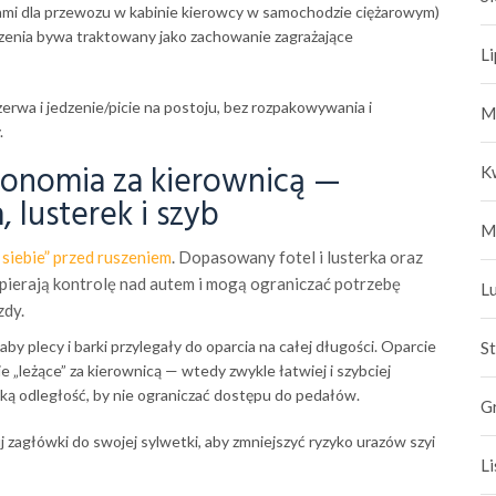
iami dla przewozu w kabinie kierowcy w samochodzie ciężarowym)
dzenia bywa traktowany jako zachowanie zagrażające
L
erwa i jedzenie/picie na postoju, bez rozpakowywania i
M
.
gonomia za kierownicą —
K
, lusterek i szyb
M
siebie” przed ruszeniem
. Dopasowany fotel i lusterka oraz
ierają kontrolę nad autem i mogą ograniczać potrzebę
L
zdy.
aby plecy i barki przylegały do oparcia na całej długości. Oparcie
S
 „leżące” za kierownicą — wtedy zwykle łatwiej i szybciej
ą odległość, by nie ograniczać dostępu do pedałów.
G
 zagłówki do swojej sylwetki, aby zmniejszyć ryzyko urazów szyi
L