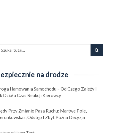
ezpiecznie na drodze
roga Hamowania Samochodu – Od Czego Zależy I
k Działa Czas Reakcji Kierowcy
łędy Przy Zmianie Pasa Ruchu: Martwe Pole,
ierunkowskaz, Odstęp I Zbyt Późna Decyzja
stem reklamy Test