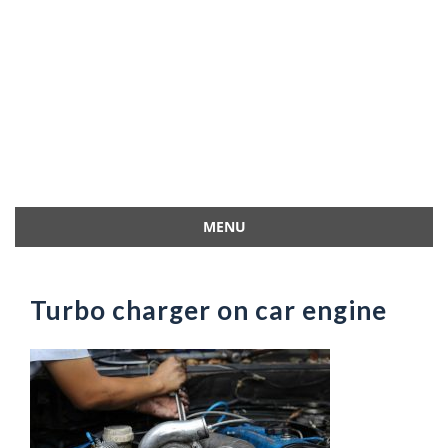
MENU
Przejdź
do
treści
Turbo charger on car engine