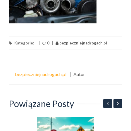
Kategorie:
|
0
|
bezpieczniejnadrogach.pl
bezpieczniejnadrogach.pl
Autor
Powiązane Posty
B