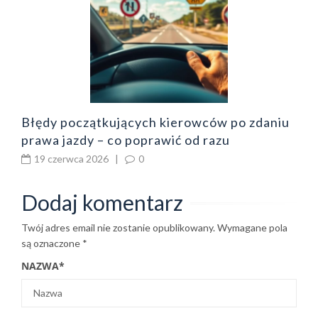
o
z
b
Błędy początkujących kierowców po zdaniu
prawa jazdy – co poprawić od razu
19 czerwca 2026
|
0
Dodaj komentarz
Twój adres email nie zostanie opublikowany.
Wymagane pola
są oznaczone
*
NAZWA
*