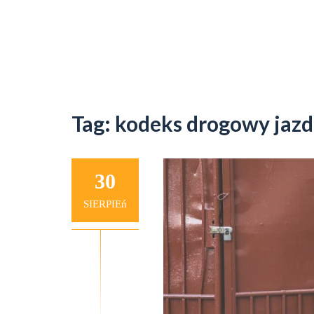
Tag:
kodeks drogowy jaz
30
SIERPIEń