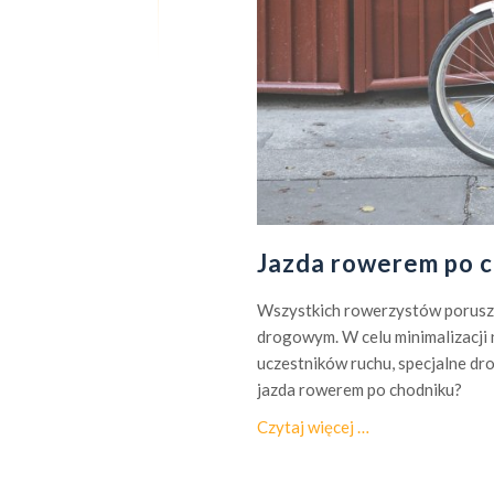
Jazda rowerem po 
Wszystkich rowerzystów porusza
drogowym. W celu minimalizacji
uczestników ruchu, specjalne dr
jazda rowerem po chodniku?
o
Czytaj więcej
…
J
a