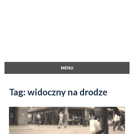
MENU
Przejdź
do
Tag:
widoczny na drodze
treści