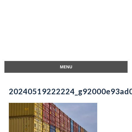
MENU
Przejdź
do
treści
20240519222224_g92000e93ad0