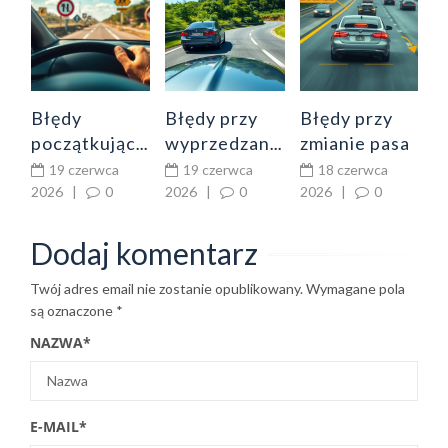
o
m
p
a
2
s
Błędy
Błędy przy
Błędy przy
m
początkujących
wyprzedzaniu
zmianie pasa
p
kierowców
– jak uniknąć
ruchu:
19 czerwca
19 czerwca
18 czerwca
u
po zdaniu
zajechania
martwe pole,
2026
|
0
2026
|
0
2026
|
0
z
prawa jazdy –
drogi,
kierunkowskaz,
co poprawić
wyprzedzania
odstęp i zbyt
Dodaj komentarz
od razu
na styk i
późna
Twój adres email nie zostanie opublikowany.
Wymagane pola
braku
decyzja
są oznaczone
*
widoczności
NAZWA
*
E-MAIL
*