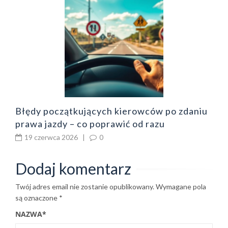
B
o
z
b
Błędy początkujących kierowców po zdaniu
prawa jazdy – co poprawić od razu
19 czerwca 2026
|
0
Dodaj komentarz
Twój adres email nie zostanie opublikowany.
Wymagane pola
są oznaczone
*
NAZWA
*