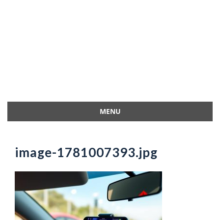
MENU
Przejdź
do
treści
image-1781007393.jpg