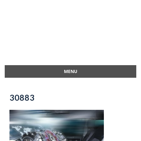
MENU
Przejdź
do
treści
30883