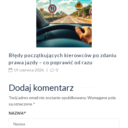
o
z
b
Błędy początkujących kierowców po zdaniu
prawa jazdy – co poprawić od razu
19 czerwca 2026
|
0
Dodaj komentarz
Twój adres email nie zostanie opublikowany.
Wymagane pola
są oznaczone
*
NAZWA
*