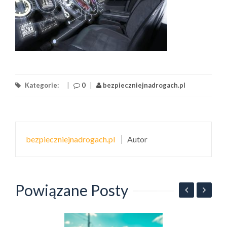
Kategorie:
|
0
|
bezpieczniejnadrogach.pl
bezpieczniejnadrogach.pl
Autor
Powiązane Posty
B