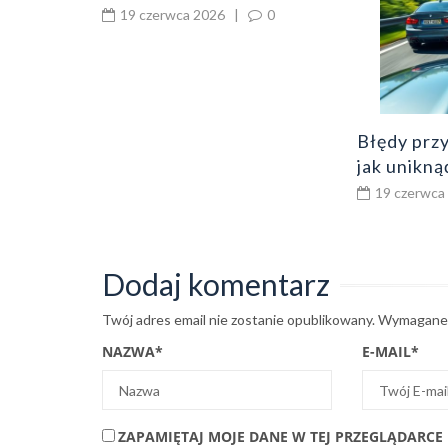
prawa jazdy – co poprawić
19 czerwca 2026
|
0
 wypadku
od razu
Błędy prz
jak unikną
drogi, wyp
19 czerwca
styk i bra
Dodaj komentarz
Twój adres email nie zostanie opublikowany.
Wymagane 
NAZWA
*
E-MAIL
*
ZAPAMIĘTAJ MOJE DANE W TEJ PRZEGLĄDARCE