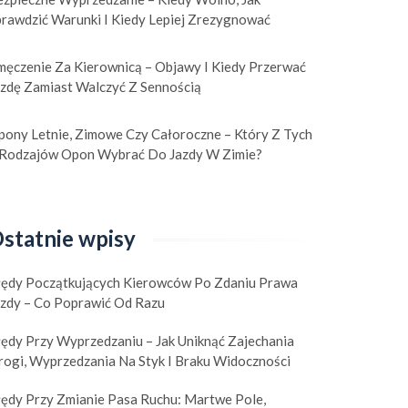
prawdzić Warunki I Kiedy Lepiej Zrezygnować
męczenie Za Kierownicą – Objawy I Kiedy Przerwać
azdę Zamiast Walczyć Z Sennością
pony Letnie, Zimowe Czy Całoroczne – Który Z Tych
 Rodzajów Opon Wybrać Do Jazdy W Zimie?
statnie wpisy
łędy Początkujących Kierowców Po Zdaniu Prawa
azdy – Co Poprawić Od Razu
łędy Przy Wyprzedzaniu – Jak Uniknąć Zajechania
t mały odstęp od
Agresywna jazda
rogi, Wyprzedzania Na Styk I Braku Widoczności
rzedzającego auta: ile
samochodem – jak
łędy Przy Zmianie Pasa Ruchu: Martwe Pole,
und i metrów potrzeba,
pośpiech, stres i frustrac
8 czerwca 2026
|
0
18 czerwca 2026
|
0