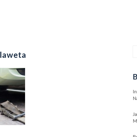
laweta
B
In
N
J
M
B