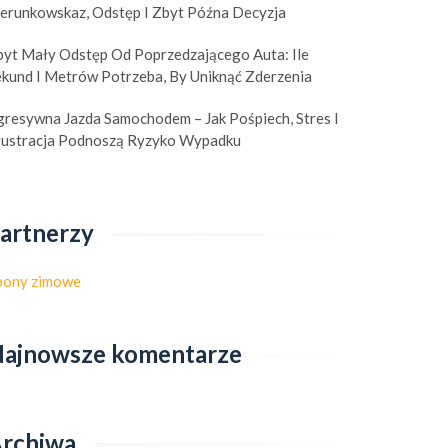
ierunkowskaz, Odstęp I Zbyt Późna Decyzja
uniknąć zderzenia
podnoszą ryzyko wypadk
byt Mały Odstęp Od Poprzedzającego Auta: Ile
ekund I Metrów Potrzeba, By Uniknąć Zderzenia
gresywna Jazda Samochodem – Jak Pośpiech, Stres I
rustracja Podnoszą Ryzyko Wypadku
artnerzy
pony zimowe
ajnowsze komentarze
rchiwa