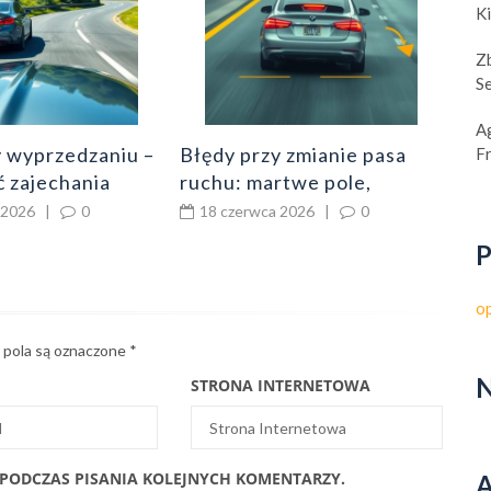
K
by 
Z
S
A
y wyprzedzaniu –
Błędy przy zmianie pasa
F
ć zajechania
ruchu: martwe pole,
rzedzania na
kierunkowskaz, odstęp i
 2026
|
0
18 czerwca 2026
|
0
ku widoczności
zbyt późna decyzja
P
o
pola są oznaczone
*
N
STRONA INTERNETOWA
 PODCZAS PISANIA KOLEJNYCH KOMENTARZY.
A