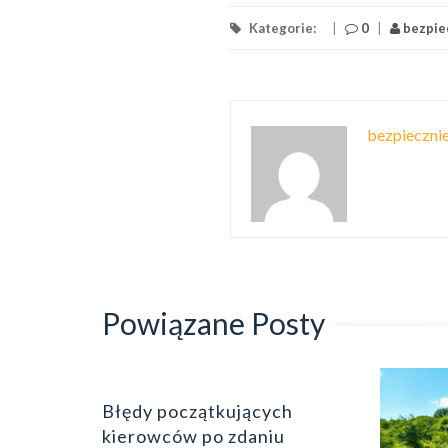
Kategorie:
|
0
|
bezpiec
bezpiecznie
Powiązane Posty
Błędy początkujących
k
kierowców po zdaniu
frustracja
0