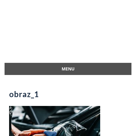
MENU
Przejdź
do
treści
obraz_1