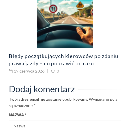
o
z
b
Błędy początkujących kierowców po zdaniu
prawa jazdy – co poprawić od razu
19 czerwca 2026
|
0
Dodaj komentarz
Twój adres email nie zostanie opublikowany.
Wymagane pola
są oznaczone
*
NAZWA
*