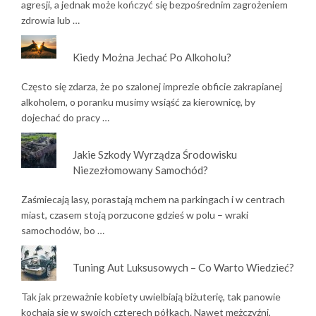
agresji, a jednak może kończyć się bezpośrednim zagrożeniem
zdrowia lub …
Kiedy Można Jechać Po Alkoholu?
Często się zdarza, że po szalonej imprezie obficie zakrapianej
alkoholem, o poranku musimy wsiąść za kierownicę, by
dojechać do pracy …
Jakie Szkody Wyrządza Środowisku
Niezezłomowany Samochód?
Zaśmiecają lasy, porastają mchem na parkingach i w centrach
miast, czasem stoją porzucone gdzieś w polu – wraki
samochodów, bo …
Tuning Aut Luksusowych – Co Warto Wiedzieć?
Tak jak przeważnie kobiety uwielbiają biżuterię, tak panowie
kochają się w swoich czterech półkach. Nawet mężczyźni,