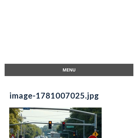
MENU
Przejdź
do
treści
image-1781007025.jpg