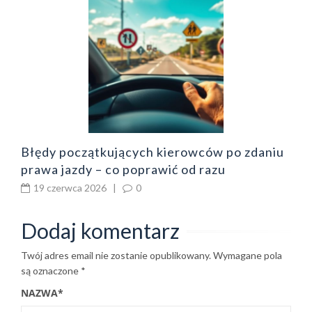
B
o
z
b
Błędy początkujących kierowców po zdaniu
prawa jazdy – co poprawić od razu
19 czerwca 2026
|
0
Dodaj komentarz
Twój adres email nie zostanie opublikowany.
Wymagane pola
są oznaczone
*
NAZWA
*