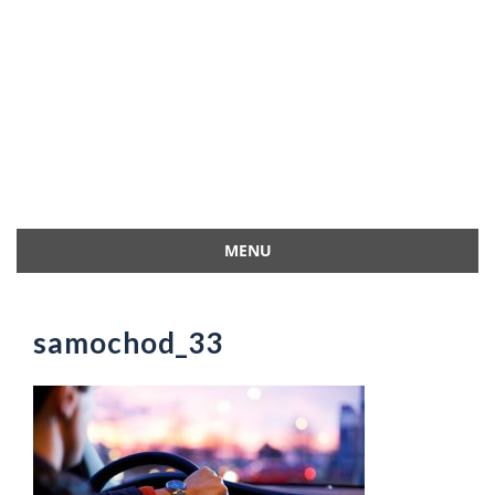
MENU
Przejdź
do
treści
samochod_33