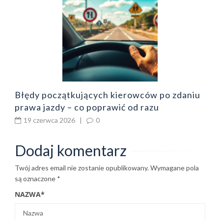
o
z
b
Błędy początkujących kierowców po zdaniu
prawa jazdy – co poprawić od razu
19 czerwca 2026
|
0
Dodaj komentarz
Twój adres email nie zostanie opublikowany.
Wymagane pola
są oznaczone
*
NAZWA
*