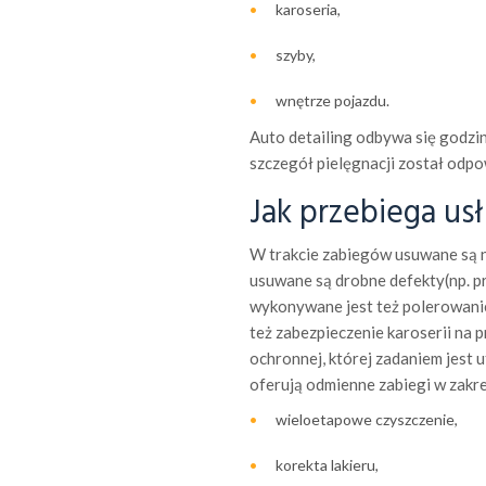
karoseria,
szyby,
wnętrze pojazdu.
Auto detailing odbywa się godzina
szczegół pielęgnacji został odp
Jak przebiega us
W trakcie zabiegów usuwane są ni
usuwane są drobne defekty(np. pr
wykonywane jest też polerowanie
też zabezpieczenie karoserii na 
ochronnej, której zadaniem jest u
oferują odmienne zabiegi w zakres
wieloetapowe czyszczenie,
korekta lakieru,