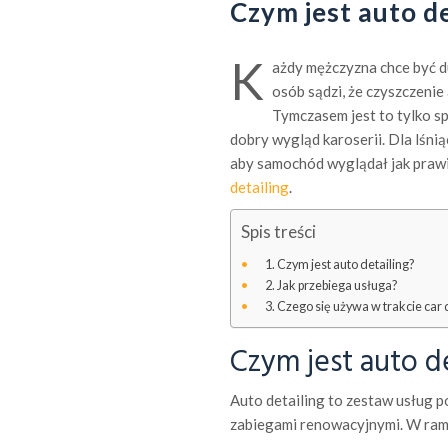
Czym jest auto de
K
ażdy mężczyzna chce być 
osób sądzi, że czyszczenie
Tymczasem jest to tylko s
dobry wygląd karoserii. Dla lśni
aby samochód wyglądał jak prawi
detailing
.
Spis treści
Czym jest auto detailing?
Jak przebiega usługa?
Czego się używa w trakcie car 
Czym jest auto de
Auto detailing to zestaw usług 
zabiegami renowacyjnymi. W rama