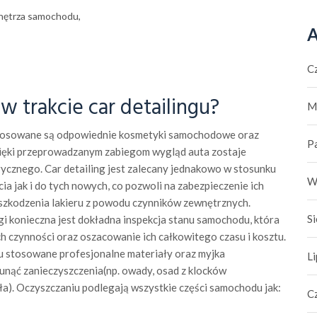
 wnętrza samochodu,
A
C
w trakcie car detailingu?
M
stosowane są odpowiednie kosmetyki samochodowe oraz
P
Dzięki przeprowadzanym zabiegom wygląd auta zostaje
ycznego. Car detailing jest zalecany jednakowo w stosunku
W
ia jak i do tych nowych, co pozwoli na zabezpieczenie ich
szkodzenia lakieru z powodu czynników zewnętrznych.
S
i konieczna jest dokładna inspekcja stanu samochodu, która
h czynności oraz oszacowanie ich całkowitego czasu i kosztu.
u stosowane profesjonalne materiały oraz myjka
L
nąć zanieczyszczenia(np. owady, osad z klocków
ła). Oczyszczaniu podlegają wszystkie części samochodu jak:
C