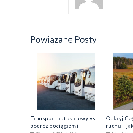
Powiązane Posty
hodów –
y dla
0
Transport autokarowy vs.
Odkryj Cz
podróż pociągiem i
ruchu – j
samolotem – co należy
podróżowa