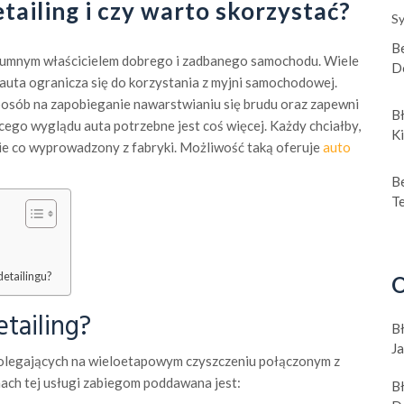
tailing i czy warto skorzystać?
Sy
Be
dumnym właścicielem dobrego i zadbanego samochodu. Wiele
D
 auta ogranicza się do korzystania z myjni samochodowej.
posób na zapobieganie nawarstwianiu się brudu oraz zapewni
B
ącego wyglądu auta potrzebne jest coś więcej. Każdy chciałby,
K
e co wyprowadzony z fabryki. Możliwość taką oferuje
auto
B
T
detailingu?
O
tailing?
B
J
polegających na wieloetapowym czyszczeniu połączonym z
ch tej usługi zabiegom poddawana jest:
B