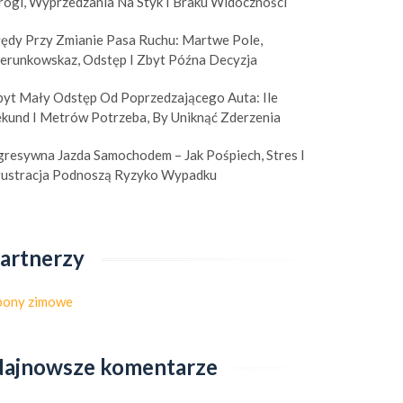
rogi, Wyprzedzania Na Styk I Braku Widoczności
łędy Przy Zmianie Pasa Ruchu: Martwe Pole,
ierunkowskaz, Odstęp I Zbyt Późna Decyzja
byt Mały Odstęp Od Poprzedzającego Auta: Ile
ekund I Metrów Potrzeba, By Uniknąć Zderzenia
gresywna Jazda Samochodem – Jak Pośpiech, Stres I
rustracja Podnoszą Ryzyko Wypadku
artnerzy
pony zimowe
ajnowsze komentarze