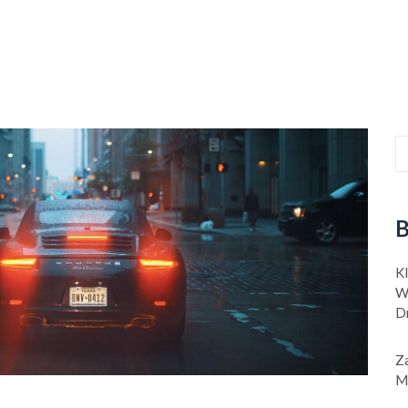
B
K
W
D
Z
M