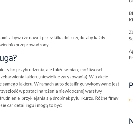
D
B
K
Z
mi, a bywa że nawet przez kilka dni z rzędu, aby każdy
S
owiednio przeprowadzony.
A
ługa?
F
e tylko przybrudzenia, ale także w miarę możliwości
zebarwienia lakieru, niewielkie zarysowania). W trakcie
P
 samego lakieru. W ramach auto detailingu wykonywane jest
przyszłość w postaci nałożenia niewidocznej warstwy
trudnienie przyklejania się drobinek pyłu i kurzu. Różne firmy
o
ie car detailingu i mogą to być:
N