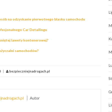
L
posób na odzyskanie pierwotnego blasku samochodu
M
ofesjonalnego Car Detailingu
K
kniętej lawety kontenerowej?
pożyczalni samochodów?
M
L
0
|
bezpieczniejnadrogach.pl
S
G
jnadrogach.pl
Autor
L