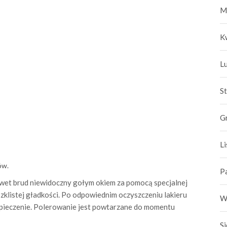
M
K
L
S
G
L
ów.
P
awet brud niewidoczny gołym okiem za pomocą specjalnej
szklistej gładkości. Po odpowiednim oczyszczeniu lakieru
W
pieczenie. Polerowanie jest powtarzane do momentu
S