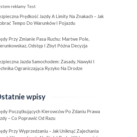
stem reklamy Test
zpieczna Prędkość Jazdy A Limity Na Znakach – Jak
obrać Tempo Do Warunków I Pojazdu
łędy Przy Zmianie Pasa Ruchu: Martwe Pole,
ierunkowskaz, Odstęp I Zbyt Późna Decyzja
ezpieczna Jazda Samochodem: Zasady, Nawyki I
echnika Ograniczająca Ryzyko Na Drodze
statnie wpisy
łędy Początkujących Kierowców Po Zdaniu Prawa
azdy – Co Poprawić Od Razu
łędy Przy Wyprzedzaniu – Jak Uniknąć Zajechania