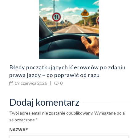
B
o
z
b
Błędy początkujących kierowców po zdaniu
prawa jazdy – co poprawić od razu
19 czerwca 2026
|
0
Dodaj komentarz
Twój adres email nie zostanie opublikowany.
Wymagane pola
są oznaczone
*
NAZWA
*