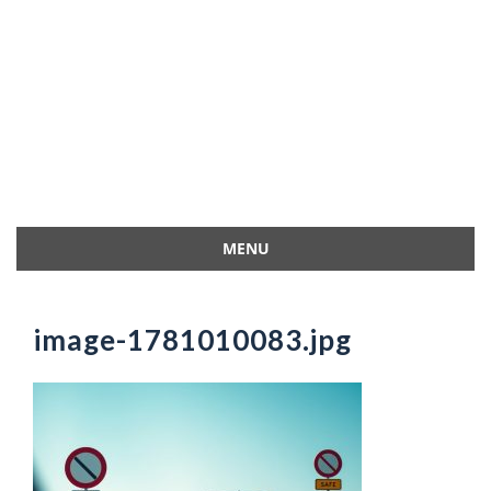
MENU
Przejdź
do
treści
image-1781010083.jpg