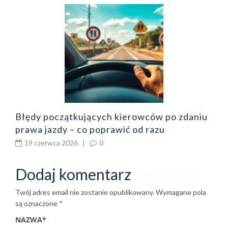
B
o
z
b
Błędy początkujących kierowców po zdaniu
prawa jazdy – co poprawić od razu
19 czerwca 2026
|
0
Dodaj komentarz
Twój adres email nie zostanie opublikowany.
Wymagane pola
są oznaczone
*
NAZWA
*