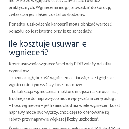
nie tylko ze względów estetycznych, ale również
praktycznych. Wgniecenia mogą prowadzić do korozji,
zwłaszcza jeśli lakier został uszkodzony.
Ponadto, uszkodzenia karoserii mogą obniżać wartość
pojazdu, co jest istotne przy jego sprzedaży.
Ile kosztuje usuwanie
wgnieceń?
Koszt usuwania wgnieceń metodą PDR zależy od kilku
czynników:
– rozmiar i głębokość wgniecenia – im większe i głębsze
wgniecenie, tym wyższy koszt naprawy.
– Lokalizacja wgniecenia- niektóre miejsca na karoserii są
trudniejsze do naprawy, co może wpływać na cenę usługi.
– Ilość wgnieceń – jeśli samochód ma wiele wgnieceń, koszt
naprawy może być wyższy, choć często oferowane są
rabaty przy naprawie większej liczby uszkodzeń.
Średni koszt usuwania wgnieceń waha się od 100 do 500 zł