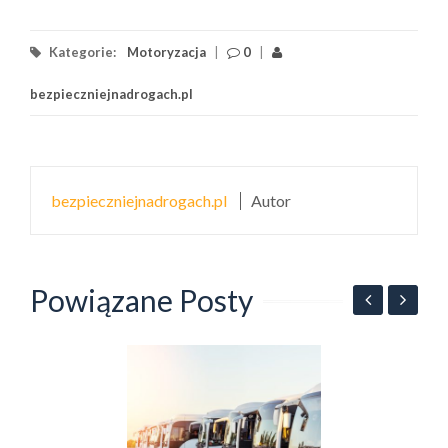
Kategorie:
Motoryzacja
|
0
|
bezpieczniejnadrogach.pl
bezpieczniejnadrogach.pl
Autor
Powiązane Posty
dy
O
p