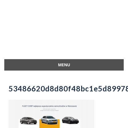
MENU
Przejdź
do
treści
53486620d8d80f48bc1e5d8997