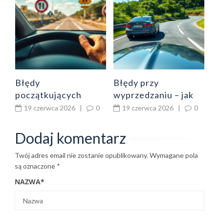
p
p
0
ą
o
d
Błędy
Błędy przy
początkujących
wyprzedzaniu – jak
kierowców po zdaniu
uniknąć zajechania
19 czerwca 2026
|
0
19 czerwca 2026
|
0
prawa jazdy – co
drogi, wyprzedzania
poprawić od razu
na styk i braku
Dodaj komentarz
widoczności
Twój adres email nie zostanie opublikowany.
Wymagane pola
są oznaczone
*
NAZWA
*