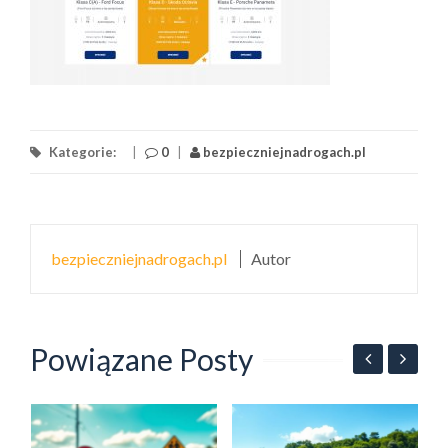
Kategorie:
|
0
|
bezpieczniejnadrogach.pl
bezpieczniejnadrogach.pl
Autor
Powiązane Posty
B