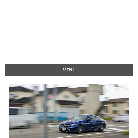
MENU
Przejdź
do
treści