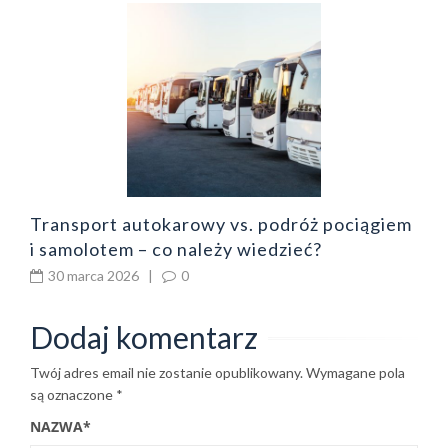
dy
O
p
Transport autokarowy vs. podróż pociągiem
i samolotem – co należy wiedzieć?
30 marca 2026
|
0
Dodaj komentarz
Twój adres email nie zostanie opublikowany.
Wymagane pola
są oznaczone
*
NAZWA
*