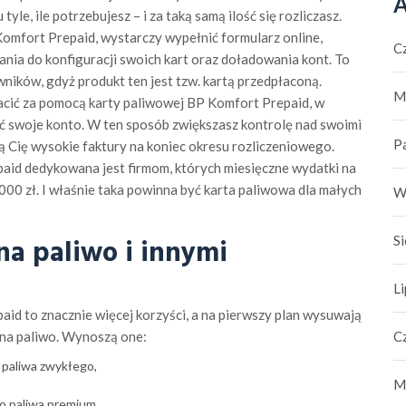
A
yle, ile potrzebujesz – i za taką samą ilość się rozliczasz.
omfort Prepaid, wystarczy wypełnić formularz online,
C
nia do konfiguracji swoich kart oraz doładowania kont. To
ników, gdyż produkt ten jest tzw. kartą przedpłaconą.
M
łacić za pomocą karty paliwowej BP Komfort Prepaid, w
lić swoje konto. W ten sposób zwiększasz kontrolę nad swoimi
P
ą Cię wysokie faktury na koniec okresu rozliczeniowego.
id dedykowana jest firmom, których miesięczne wydatki na
00 zł. I właśnie taka powinna być karta paliwowa dla małych
W
S
na paliwo i innymi
L
id to znacznie więcej korzyści, a na pierwszy plan wysuwają
C
 na paliwo. Wynoszą one:
 paliwa zwykłego,
M
o paliwa premium,