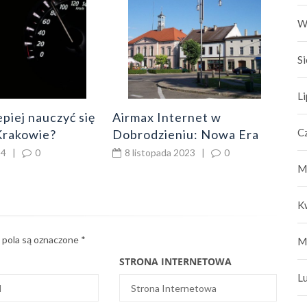
qua
kos
2
W
S
L
epiej nauczyć się
Airmax Internet w
C
 Krakowie?
Dobrodzieniu: Nowa Era
Szybkiego Łącza
24
|
0
8 listopada 2023
|
0
M
K
pola są oznaczone
*
M
STRONA INTERNETOWA
L