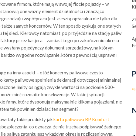
B
kowane firmom, które mają w swojej flocie pojazdy – w
K
 stanowią one ważny element działalności i znacząco
ego rodzaju współpraca jest zresztą opłacalna nie tylko dla
Z
le także samych koncernów. W ten sposób zyskują one stałych
S
 tej sieci. Kierowcy natomiast, po przyjeździe na stację paliw,
A
faktury przez kasjera – zamiast tego po zakończeniu okresu
F
ie wysłany pojedynczy dokument sprzedażowy, na którym
o bardzo wygodne rozwiązanie, które z pewnością usprawni
P
gę na inny aspekt – otóż koncerny paliwowe często
 karty paliwowe spełnienia deklaracji dotyczącej minimalnej
aczone limity osiągają zwykle wartości na poziomie 500-
o
e może mieć rozmaite konsekwencje. W takiej sytuacji
ie firmy, które dysponują maksymalnie kilkoma pojazdami, nie
N
zatem tak powinien działać ten segment?
powstały takie produkty jak
karta paliwowa BP Komfort
zabezpieczenia, co oznacza, że nie trzeba podpisywać żadnego
ile paliwa zatankujesz w każdym okresie rozliczeniowym.