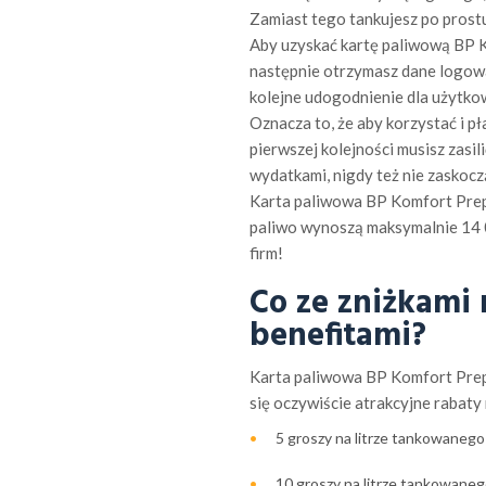
Zamiast tego tankujesz po prostu t
Aby uzyskać kartę paliwową BP K
następnie otrzymasz dane logowa
kolejne udogodnienie dla użytkow
Oznacza to, że aby korzystać i p
pierwszej kolejności musisz zasi
wydatkami, nigdy też nie zaskocz
Karta paliwowa BP Komfort Prepa
paliwo wynoszą maksymalnie 14 0
firm!
Co ze zniżkami 
benefitami?
Karta paliwowa BP Komfort Prepa
się oczywiście atrakcyjne rabaty
5 groszy na litrze tankowanego
10 groszy na litrze tankowaneg