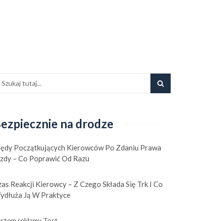
ezpiecznie na drodze
łędy Początkujących Kierowców Po Zdaniu Prawa
azdy – Co Poprawić Od Razu
as Reakcji Kierowcy – Z Czego Składa Się Trk I Co
ydłuża Ją W Praktyce
stem reklamy Test