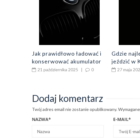
0
Jak prawidłowo ładować i
Gdzie najl
konserwować akumulator
jeździć w
Varta, by służył jak
21 października 2025
|
0
27 maja 20
najdłużej?
Dodaj komentarz
Twój adres email nie zostanie opublikowany.
Wymagane 
NAZWA
*
E-MAIL
*