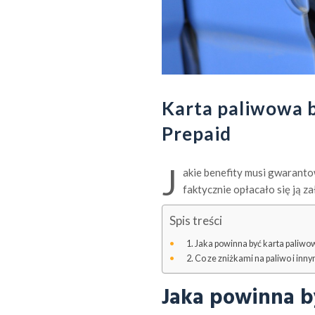
Karta paliwowa 
Prepaid
J
akie benefity musi gwaranto
faktycznie opłacało się ją z
Spis treści
Jaka powinna być karta paliwo
Co ze zniżkami na paliwo i inny
Jaka powinna b