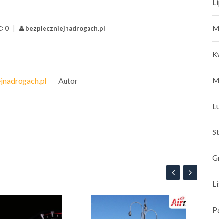
L
M
0
|
bezpieczniejnadrogach.pl
K
M
jnadrogach.pl
Autor
L
S
G
L
Ube
P