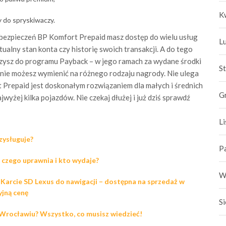
K
ny do spryskiwaczy.
bezpieczeń BP Komfort Prepaid masz dostęp do wielu usług
L
tualny stan konta czy historię swoich transakcji. A do tego
zysz do programu Payback – w jego ramach za wydane środki
S
pnie możesz wymienić na różnego rodzaju nagrody. Nie ulega
 Prepaid jest doskonałym rozwiązaniem dla małych i średnich
G
ajwyżej kilka pojazdów. Nie czekaj dłużej i już dziś sprawdź
L
zysługuje?
P
 czego uprawnia i kto wydaje?
W
Karcie SD Lexus do nawigacji – dostępna na sprzedaż w
yjną cenę
S
rocławiu? Wszystko, co musisz wiedzieć!