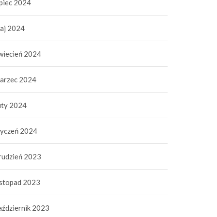
ipiec 2024
aj 2024
wiecień 2024
arzec 2024
uty 2024
tyczeń 2024
rudzień 2023
istopad 2023
zpieczenie skutera,
Jak działa skup aut?
aździernik 2023