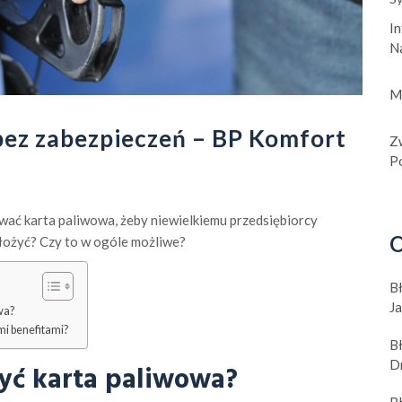
In
N
M
bez zabezpieczeń – BP Komfort
Z
Po
wać karta paliwowa, żeby niewielkiemu przedsiębiorcy
O
ałożyć? Czy to w ogóle możliwe?
B
J
wa?
mi benefitami?
B
D
yć karta paliwowa?