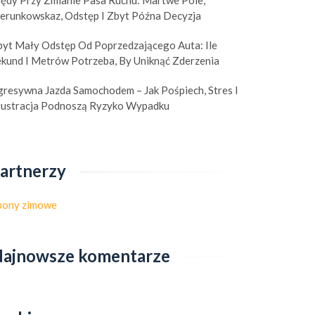
łędy Przy Zmianie Pasa Ruchu: Martwe Pole,
ierunkowskaz, Odstęp I Zbyt Późna Decyzja
byt Mały Odstęp Od Poprzedzającego Auta: Ile
ekund I Metrów Potrzeba, By Uniknąć Zderzenia
gresywna Jazda Samochodem – Jak Pośpiech, Stres I
rustracja Podnoszą Ryzyko Wypadku
artnerzy
pony zimowe
ajnowsze komentarze