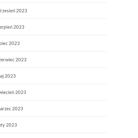
da, przyczepki – ile
5 września 2023
|
0
ztuje?
4 października 2023
|
0
rzesień 2023
ierpień 2023
ipiec 2023
zerwiec 2023
aj 2023
wiecień 2023
arzec 2023
uty 2023