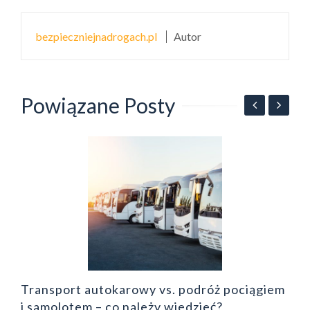
bezpieczniejnadrogach.pl
Autor
Powiązane Posty
dy
O
p
Transport autokarowy vs. podróż pociągiem
i samolotem – co należy wiedzieć?