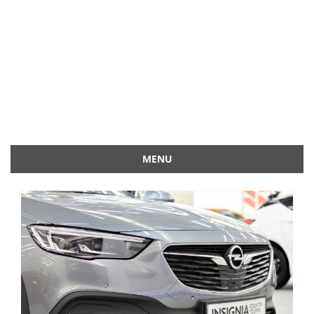
MENU
Przejdź
do
treści