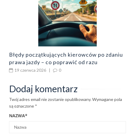
o
z
b
Błędy początkujących kierowców po zdaniu
prawa jazdy – co poprawić od razu
19 czerwca 2026
|
0
Dodaj komentarz
Twój adres email nie zostanie opublikowany.
Wymagane pola
są oznaczone
*
NAZWA
*