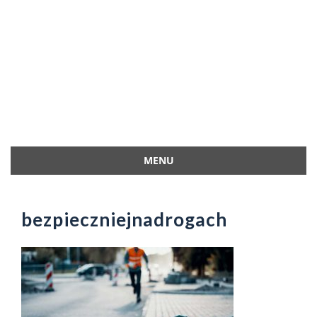
MENU
Przejdź
do
treści
bezpieczniejnadrogach