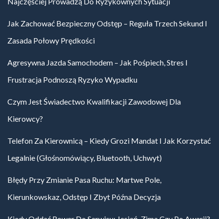
Najczęściej Prowadzą Do Ryzykownych Sytuacji
Jak Zachować Bezpieczny Odstęp – Reguła Trzech Sekund I
Zasada Połowy Prędkości
Agresywna Jazda Samochodem – Jak Pośpiech, Stres I
Frustracja Podnoszą Ryzyko Wypadku
Czym Jest Świadectwo Kwalifikacji Zawodowej Dla
Kierowcy?
Telefon Za Kierownicą – Kiedy Grozi Mandat I Jak Korzystać
Legalnie (głośnomówiący, Bluetooth, Uchwyt)
Błędy Przy Zmianie Pasa Ruchu: Martwe Pole,
Kierunkowskaz, Odstęp I Zbyt Późna Decyzja
Kiedy Oddać Rower Do Serwisu: Jesień, Zima Czy Po Awarii?